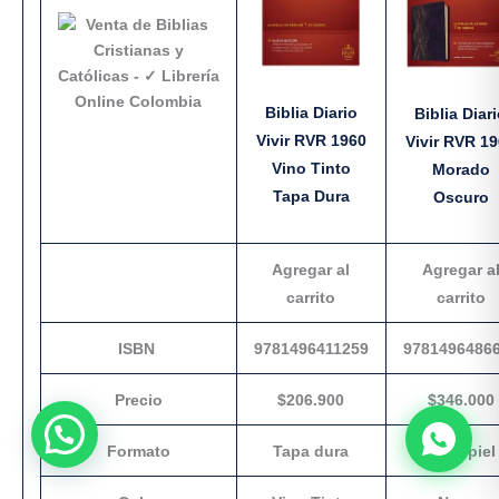
Biblia Diario
Biblia Diar
Vivir RVR 1960
Vivir RVR 1
Vino Tinto
Morado
Tapa Dura
Oscuro
Agregar al
Agregar a
carrito
carrito
ISBN
9781496411259
9781496486
Precio
$206.900
$346.000
Formato
Tapa dura
Símil piel