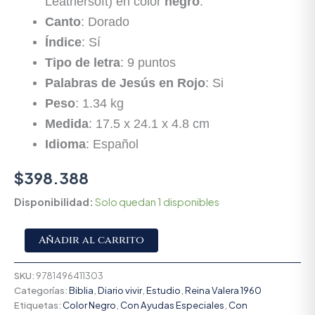
Leathersoft) en color
negro
.
Canto
: Dorado
Índice
: Sí
Tipo de letra
: 9 puntos
Palabras de Jesús en Rojo
: Si
Peso
: 1.34 kg
Medida
: 17.5 x 24.1 x 4.8 cm
Idioma
: Español
$
398.388
Disponibilidad:
Solo quedan 1 disponibles
Alternative:
Añadir al carrito
SKU:
9781496411303
Categorías:
Biblia
,
Diario vivir
,
Estudio
,
Reina Valera 1960
Etiquetas:
Color Negro
,
Con Ayudas Especiales
,
Con