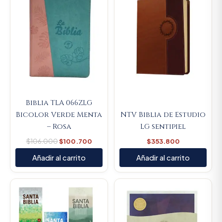
Biblia TLA 066ZLG
Bicolor Verde Menta
NTV Biblia de Estudio
– Rosa
LG sentipiel
$
106.000
$
100.700
$
353.800
Añadir al carrito
Añadir al carrito