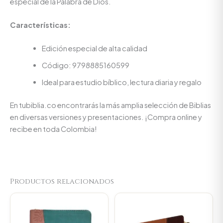
especial de la Palabra de Dios.
Características:
Edición especial de alta calidad
Código: 9798885160599
Ideal para estudio bíblico, lectura diaria y regalo
En tubiblia.co encontrarás la más amplia selección de Biblias
en diversas versiones y presentaciones. ¡Compra online y
recibe en toda Colombia!
Productos relacionados
Original
Current
price
price
was:
is:
$106.000.
$100.700.