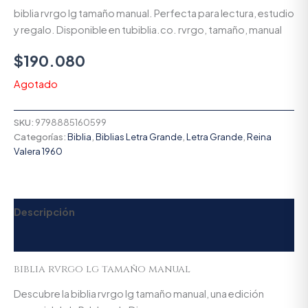
biblia rvrgo lg tamaño manual. Perfecta para lectura, estudio
y regalo. Disponible en tubiblia.co. rvrgo, tamaño, manual
$
190.080
Agotado
SKU:
9798885160599
Categorías:
Biblia
,
Biblias Letra Grande
,
Letra Grande
,
Reina
Valera 1960
Descripción
Valoraciones (0)
biblia rvrgo lg tamaño manual
Descubre la biblia rvrgo lg tamaño manual, una edición