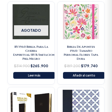
Original
Current
Original
Current
price
price
price
price
was:
is:
was:
is:
$314.900.
$265.900.
$189.200.
$179.74
AGOTADO
RV1960 Biblia Para La
Biblia De Apuntes
Guerra
1960/ Tamaño
Espiritual/RVR/Imitacion
Personal Flores Tapa
Piel/Negro
Dura
$
314.900
$
265.900
$
189.200
$
179.740
Leer más
Añadir al carrito
Original
Current
price
price
was:
is:
$193.500.
$183.825.