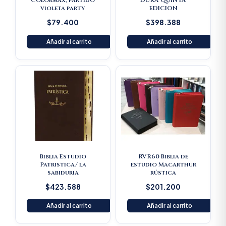
Colormax, partido
DURA QUINTA
violeta party
EDICION
$
79.400
$
398.388
Añadir al carrito
Añadir al carrito
Biblia Estudio
RVR60 Biblia de
Patristica/ la
estudio Macarthur
sabiduria
rústica
$
423.588
$
201.200
Añadir al carrito
Añadir al carrito