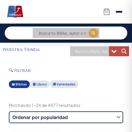
Ir
al
contenido
Nuestra Tienda
🔍 Filtrar
📖 Biblias
📗 Libros
🎁 Variedades
Sorted
by
Mostrando 1–24 de 4477 resultados
popularity