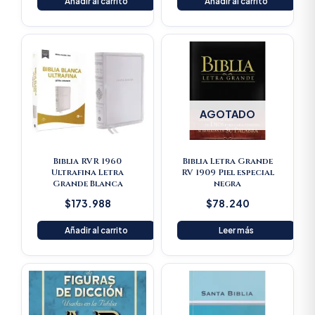
Añadir al carrito
Añadir al carrito
AGOTADO
Biblia RVR 1960
Biblia Letra Grande
Ultrafina Letra
RV 1909 Piel especial
Grande Blanca
negra
$
173.988
$
78.240
Añadir al carrito
Leer más
Original
Current
price
price
was:
is:
$125.900.
$119.605.