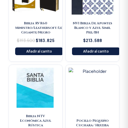
Biblia RVR60
NVI Biblia De Apuntes
Ministro/Leathersoft/Letra
Blanco y Azul Simil
Gigante/Negro
Piel/BH
$
193.500
$
183.825
$
213.588
Añadir al carrito
Añadir al carrito
Original
Current
Original
Current
price
price
price
price
was:
is:
was:
is:
$16.500.
$15.675.
$22.000.
$20.900
Biblia NTV
Económica Azul
Pocillo Pequeño
Rústica
Cuchara/ Hefziba