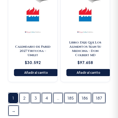
Libro: Deje Que Los
Calendario de Pared
Alimentos Sean Su
2027 Virtuosa –
Medicina – Don
Unilit
Colbert MD
$
30.592
$
97.658
Añadir al carrito
Añadir al carrito
1
2
3
4
…
185
186
187
→