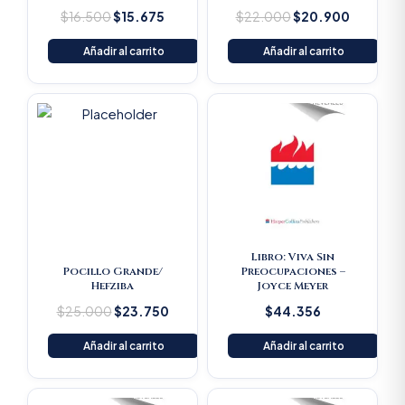
$
16.500
$
15.675
$
22.000
$
20.900
Añadir al carrito
Añadir al carrito
Original
Current
price
price
was:
is:
$25.000.
$23.750.
Libro: Viva Sin
Pocillo Grande/
Preocupaciones –
Hefziba
Joyce Meyer
$
25.000
$
23.750
$
44.356
Añadir al carrito
Añadir al carrito