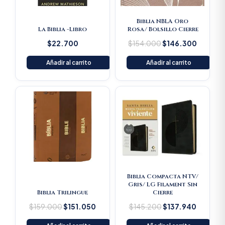
Biblia NBLA Oro
La Biblia -Libro
Rosa/ Bolsillo Cierre
$
22.700
$
154.000
$
146.300
Añadir al carrito
Añadir al carrito
Original
Current
Original
Current
price
price
price
price
was:
is:
was:
is:
$159.000.
$151.050.
$145.200.
$137.94
Biblia Compacta NTV/
Gris/ LG Filament Sin
Biblia Trilingue
Cierre
$
159.000
$
151.050
$
145.200
$
137.940