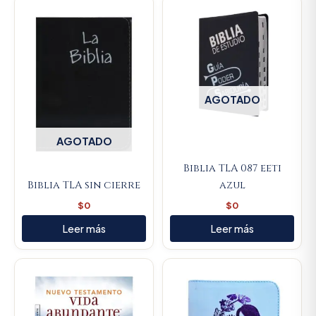
AGOTADO
AGOTADO
Biblia TLA 087 eeti
Biblia TLA sin cierre
azul
$
0
$
0
Leer más
Leer más
Original
Current
price
price
was:
is:
$106.000.
$100.7