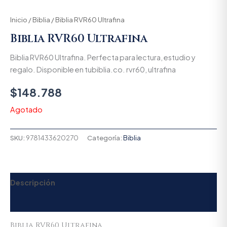
Inicio
/
Biblia
/ Biblia RVR60 Ultrafina
Biblia RVR60 Ultrafina
Biblia RVR60 Ultrafina. Perfecta para lectura, estudio y
regalo. Disponible en tubiblia.co. rvr60, ultrafina
$
148.788
Agotado
SKU:
9781433620270
Categoría:
Biblia
Descripción
Valoraciones (0)
Biblia RVR60 Ultrafina