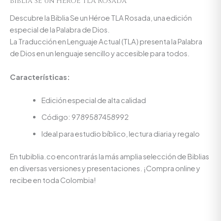
Biblia Se un Héroe TLA Rosada
Descubre la Biblia Se un Héroe TLA Rosada, una edición
especial de la Palabra de Dios.
La Traducción en Lenguaje Actual (TLA) presenta la Palabra
de Dios en un lenguaje sencillo y accesible para todos.
Características:
Edición especial de alta calidad
Código: 9789587458992
Ideal para estudio bíblico, lectura diaria y regalo
En tubiblia.co encontrarás la más amplia selección de Biblias
en diversas versiones y presentaciones. ¡Compra online y
recibe en toda Colombia!