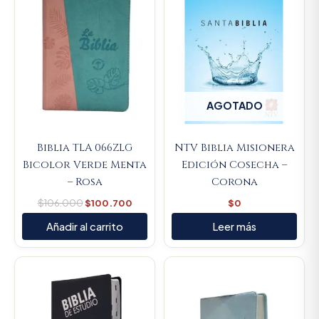
AGOTADO
Biblia TLA 066ZLG
NTV Biblia Misionera
Bicolor Verde Menta
Edición Cosecha –
– Rosa
Corona
$
106.000
$
100.700
$
0
Añadir al carrito
Leer más
Original
Current
price
price
was:
is:
$106.000.
$100.7