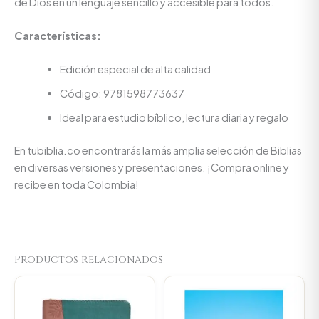
de Dios en un lenguaje sencillo y accesible para todos.
Características:
Edición especial de alta calidad
Código: 9781598773637
Ideal para estudio bíblico, lectura diaria y regalo
En tubiblia.co encontrarás la más amplia selección de Biblias
en diversas versiones y presentaciones. ¡Compra online y
recibe en toda Colombia!
Productos relacionados
Original
Current
price
price
was:
is:
$106.000.
$100.700.