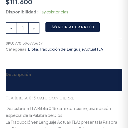
$
111.600
Disponibilidad:
Hay existencias
Alternative:
Añadir al carrito
-
+
SKU:
9781598773637
Categorías:
Biblia
,
Traducción del Lenguaje Actual TLA
Descripción
Valoraciones (0)
TLA Biblia 045 cafe con cierre
Descubre la TLA Biblia 045 cafe con cierre, una edición
especial de la Palabra de Dios.
La Traducción en Lenguaje Actual (TLA) presenta la Palabra