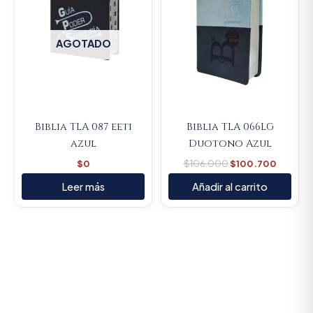
AGOTADO
Biblia TLA 087 eeti
Biblia TLA 066LG
azul
Duotono Azul
$
0
$
106.000
$
100.700
Leer más
Añadir al carrito