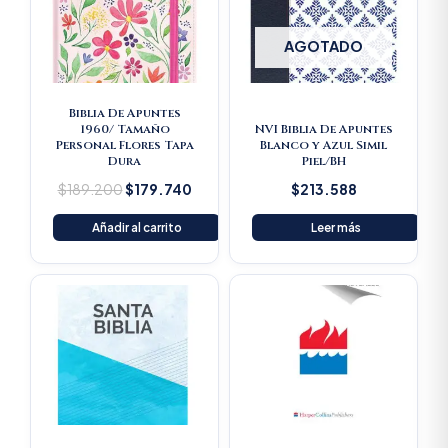
AGOTADO
Biblia De Apuntes
1960/ Tamaño
NVI Biblia De Apuntes
Personal Flores Tapa
Blanco y Azul Simil
Dura
Piel/BH
$
189.200
$
179.740
$
213.588
Añadir al carrito
Leer más
Original
Current
price
price
was:
is:
$16.500.
$15.675.