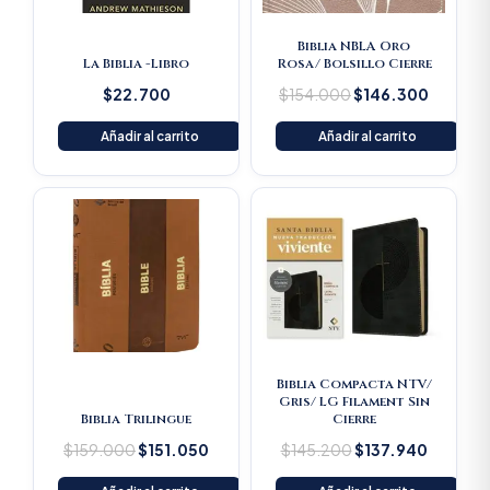
Biblia NBLA Oro
La Biblia -Libro
Rosa/ Bolsillo Cierre
$
22.700
$
154.000
$
146.300
Añadir al carrito
Añadir al carrito
Original
Current
Original
Current
price
price
price
price
was:
is:
was:
is:
$159.000.
$151.050.
$145.200.
$137.94
Biblia Compacta NTV/
Gris/ LG Filament Sin
Biblia Trilingue
Cierre
$
159.000
$
151.050
$
145.200
$
137.940