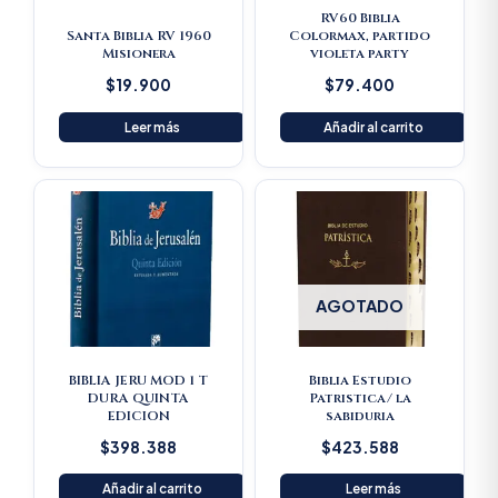
RV60 Biblia
Santa Biblia RV 1960
Colormax, partido
Misionera
violeta party
$
19.900
$
79.400
Leer más
Añadir al carrito
AGOTADO
BIBLIA JERU MOD 1 T
Biblia Estudio
DURA QUINTA
Patristica/ la
EDICION
sabiduria
$
398.388
$
423.588
Añadir al carrito
Leer más