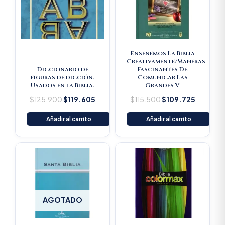
Enseñemos La Biblia
Creativamente/Maneras
Diccionario de
Fascinantes De
figuras de dicción.
Comunicar Las
Usados en la Biblia.
Grandes V
$
125.900
$
119.605
$
115.500
$
109.725
Añadir al carrito
Añadir al carrito
AGOTADO