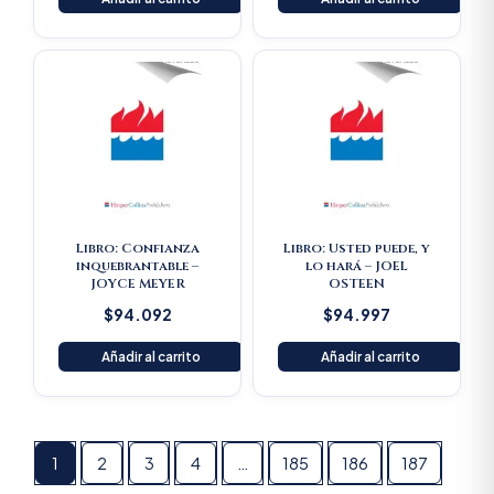
Libro: Confianza
Libro: Usted puede, y
inquebrantable –
lo hará – JOEL
JOYCE MEYER
OSTEEN
$
94.092
$
94.997
Añadir al carrito
Añadir al carrito
1
2
3
4
…
185
186
187