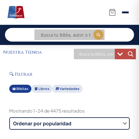
Ir
al
contenido
Nuestra Tienda
🔍 Filtrar
📖 Biblias
📗 Libros
🎁 Variedades
Sorted
by
Mostrando 1–24 de 4475 resultados
popularity