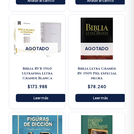
Añadir al carrito
Añadir al carrito
AGOTADO
AGOTADO
Biblia RVR 1960
Biblia Letra Grande
Ultrafina Letra
RV 1909 Piel especial
Grande Blanca
negra
$
173.988
$
78.240
Leer más
Leer más
Original
Current
Original
Current
price
price
price
price
was:
is:
was:
is:
$125.900.
$119.605.
$115.500.
$109.72