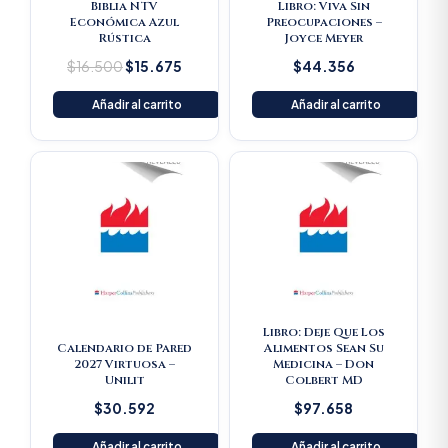
Biblia NTV
Libro: Viva Sin
Económica Azul
Preocupaciones –
Rústica
Joyce Meyer
$
16.500
$
15.675
$
44.356
Añadir al carrito
Añadir al carrito
Libro: Deje Que Los
Calendario de Pared
Alimentos Sean Su
2027 Virtuosa –
Medicina – Don
Unilit
Colbert MD
$
30.592
$
97.658
Añadir al carrito
Añadir al carrito