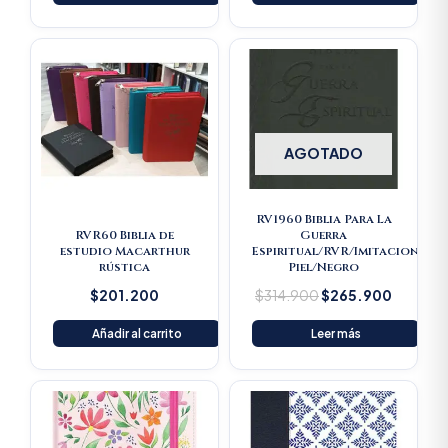
Original
Current
price
price
was:
is:
$314.900.
$265.9
AGOTADO
RV1960 Biblia Para La
RVR60 Biblia de
Guerra
estudio Macarthur
Espiritual/RVR/Imitacion
rústica
Piel/Negro
$
201.200
$
314.900
$
265.900
Añadir al carrito
Leer más
Original
Current
price
price
was:
is:
$189.200.
$179.740.