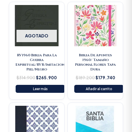
Original
Current
Original
Current
price
price
price
price
was:
is:
was:
is:
$314.900.
$265.900.
$189.200.
$179.74
AGOTADO
RV1960 Biblia Para La
Biblia De Apuntes
Guerra
1960/ Tamaño
Espiritual/RVR/Imitacion
Personal Flores Tapa
Piel/Negro
Dura
$
314.900
$
265.900
$
189.200
$
179.740
Leer más
Añadir al carrito
Original
Current
price
price
was:
is:
$16.500.
$15.675.