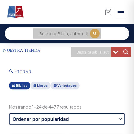
Ir
al
contenido
Nuestra Tienda
🔍 Filtrar
📖 Biblias
📗 Libros
🎁 Variedades
Sorted
by
Mostrando 1–24 de 4477 resultados
popularity