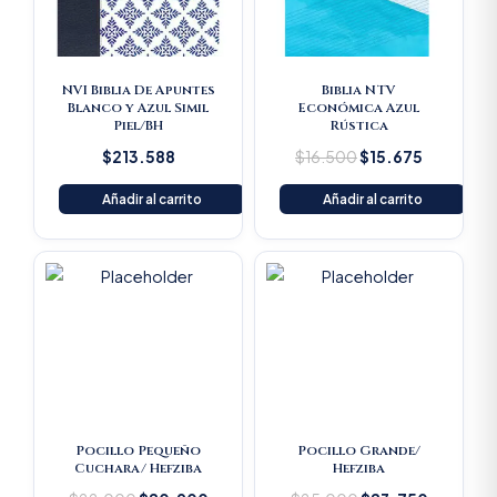
NVI Biblia De Apuntes
Biblia NTV
Blanco y Azul Simil
Económica Azul
Piel/BH
Rústica
$
213.588
$
16.500
$
15.675
Añadir al carrito
Añadir al carrito
Original
Current
Original
Current
price
price
price
price
was:
is:
was:
is:
$22.000.
$20.900.
$25.000.
$23.750
Pocillo Pequeño
Pocillo Grande/
Cuchara/ Hefziba
Hefziba