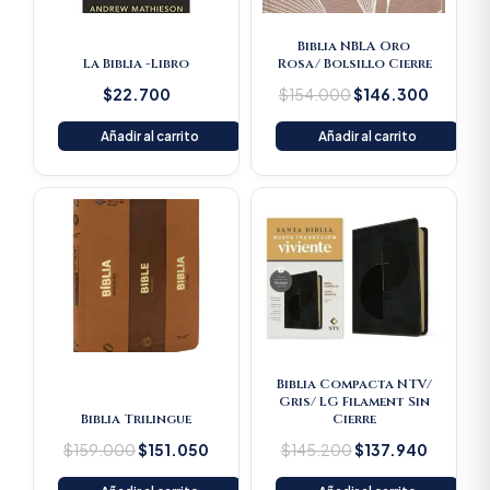
Biblia NBLA Oro
La Biblia -Libro
Rosa/ Bolsillo Cierre
$
22.700
$
154.000
$
146.300
Añadir al carrito
Añadir al carrito
Original
Current
Original
Current
price
price
price
price
was:
is:
was:
is:
$159.000.
$151.050.
$145.200.
$137.94
Biblia Compacta NTV/
Gris/ LG Filament Sin
Biblia Trilingue
Cierre
$
159.000
$
151.050
$
145.200
$
137.940