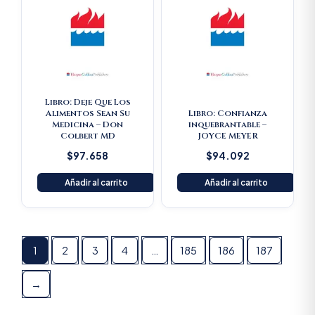
Libro: Deje Que Los
Alimentos Sean Su
Libro: Confianza
Medicina – Don
inquebrantable –
Colbert MD
JOYCE MEYER
$
97.658
$
94.092
Añadir al carrito
Añadir al carrito
1
2
3
4
…
185
186
187
→