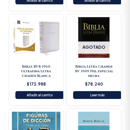
Añadir al carrito
Añadir al carrito
AGOTADO
Biblia RVR 1960
Biblia Letra Grande
Ultrafina Letra
RV 1909 Piel especial
Grande Blanca
negra
$
173.988
$
78.240
Añadir al carrito
Leer más
Original
Current
price
price
was:
is:
$125.900.
$119.605.