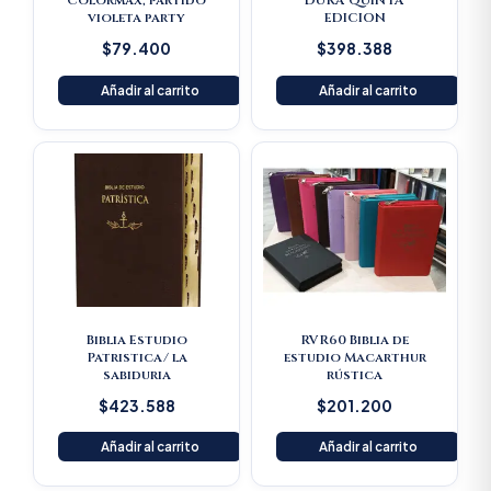
Colormax, partido
DURA QUINTA
violeta party
EDICION
$
79.400
$
398.388
Añadir al carrito
Añadir al carrito
Biblia Estudio
RVR60 Biblia de
Patristica/ la
estudio Macarthur
sabiduria
rústica
$
423.588
$
201.200
Añadir al carrito
Añadir al carrito