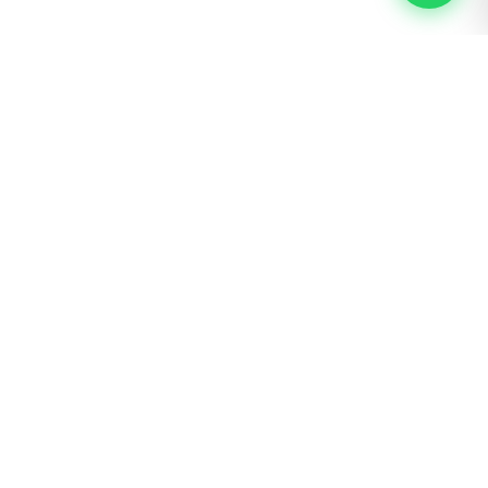
BOGOTÁ · SAN LUIS
Calle 62 # 22 – 56
300 600 3042 ext. 4