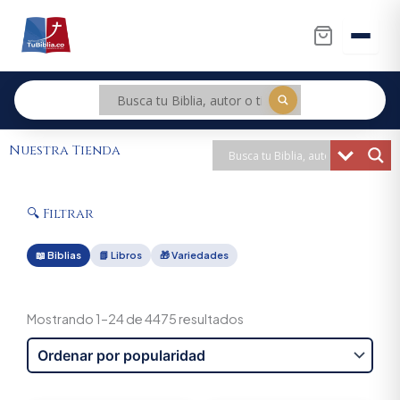
Ir
al
contenido
Nuestra Tienda
🔍 Filtrar
📖 Biblias
📗 Libros
🎁 Variedades
Sorted
by
Mostrando 1–24 de 4475 resultados
popularity