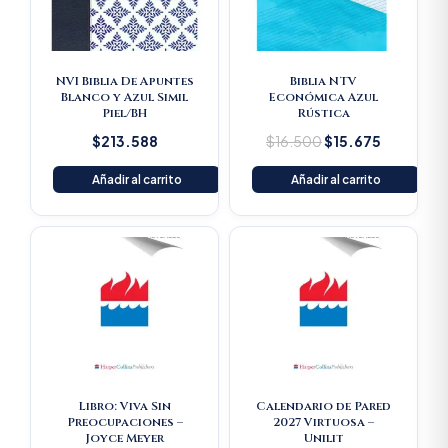
NVI Biblia De Apuntes
Biblia NTV
Blanco y Azul Simil
Económica Azul
Piel/BH
Rústica
$
213.588
$
16.500
$
15.675
Añadir al carrito
Añadir al carrito
Libro: Viva Sin
Calendario de Pared
Preocupaciones –
2027 Virtuosa –
Joyce Meyer
Unilit