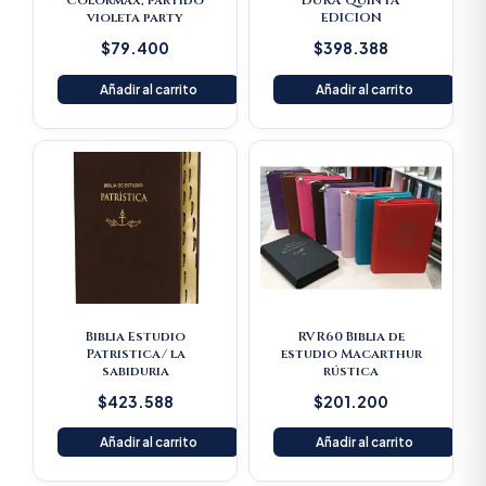
Colormax, partido
DURA QUINTA
violeta party
EDICION
$
79.400
$
398.388
Añadir al carrito
Añadir al carrito
Biblia Estudio
RVR60 Biblia de
Patristica/ la
estudio Macarthur
sabiduria
rústica
$
423.588
$
201.200
Añadir al carrito
Añadir al carrito