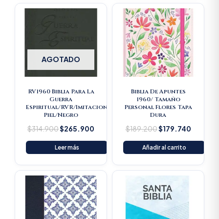
Original
Current
Original
Current
price
price
price
price
was:
is:
was:
is:
$314.900.
$265.900.
$189.200.
$179.74
AGOTADO
RV1960 Biblia Para La
Biblia De Apuntes
Guerra
1960/ Tamaño
Espiritual/RVR/Imitacion
Personal Flores Tapa
Piel/Negro
Dura
$
314.900
$
265.900
$
189.200
$
179.740
Leer más
Añadir al carrito
Original
Current
price
price
was:
is:
$16.500.
$15.675.