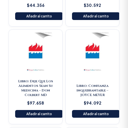
$
44.356
$
30.592
Añadir al carrito
Añadir al carrito
Libro: Deje Que Los
Alimentos Sean Su
Libro: Confianza
Medicina – Don
inquebrantable –
Colbert MD
JOYCE MEYER
$
97.658
$
94.092
Añadir al carrito
Añadir al carrito