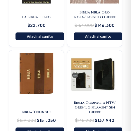
Biblia NBLA Oro
La Biblia -Libro
Rosa/ Bolsillo Cierre
$
22.700
$
154.000
$
146.300
Añadir al carrito
Añadir al carrito
Original
Current
Original
Current
price
price
price
price
was:
is:
was:
is:
$159.000.
$151.050.
$145.200.
$137.94
Biblia Compacta NTV/
Gris/ LG Filament Sin
Biblia Trilingue
Cierre
$
159.000
$
151.050
$
145.200
$
137.940