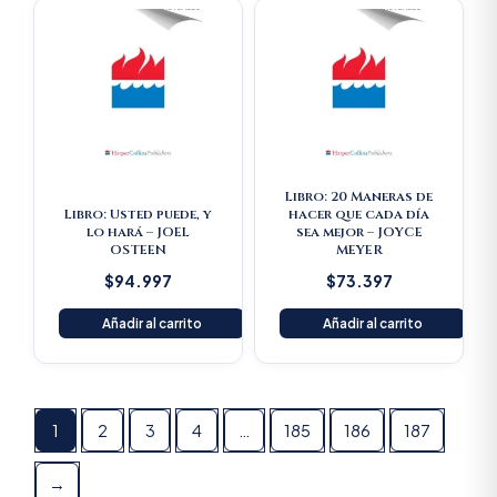
Libro: 20 Maneras de
Libro: Usted puede, y
hacer que cada día
lo hará – JOEL
sea mejor – JOYCE
OSTEEN
MEYER
$
94.997
$
73.397
Añadir al carrito
Añadir al carrito
1
2
3
4
…
185
186
187
→