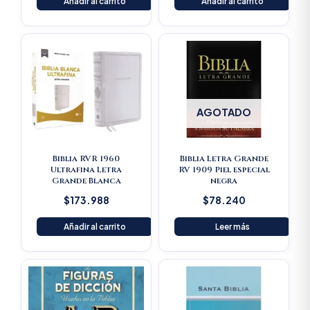
Añadir al carrito
Añadir al carrito
AGOTADO
Biblia RVR 1960
Biblia Letra Grande
Ultrafina Letra
RV 1909 Piel especial
Grande Blanca
negra
$
173.988
$
78.240
Añadir al carrito
Leer más
Original
Current
price
price
was:
is:
$125.900.
$119.605.