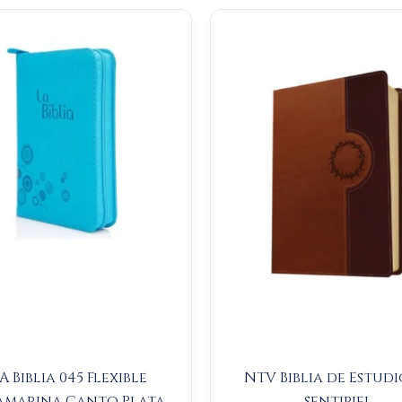
Original
Current
price
price
was:
is:
$93.000.
$88.350.
A Biblia 045 Flexible
NTV Biblia de Estudi
amarina Canto Plata
sentipiel