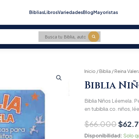
Biblias
Libros
Variedades
Blog
Mayoristas
Biblia
Inicio
/
Biblia
/
Reina Valer
Origin
Niños
Biblia Ni
Léemela
price
cantidad
was:
Biblia Niños Léemela. Pe
$66.
en tubiblia.co. niños, l
$
66.000
$
62.
Disponibilidad:
Solo q