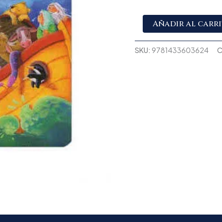
Añadir al carr
SKU:
9781433603624
C