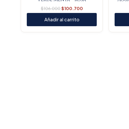
$
106.000
$
100.700
Añadir al carrito