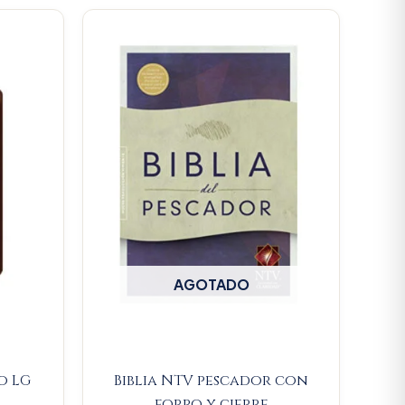
AGOTADO
o LG
Biblia NTV pescador con
forro y cierre