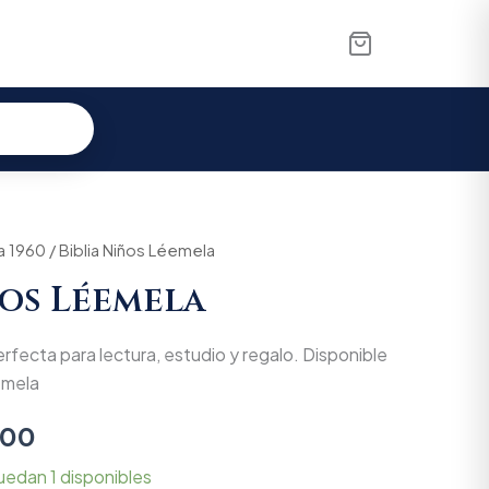
a 1960
al
Current
/ Biblia Niños Léemela
ños Léemela
price
is:
rfecta para lectura, estudio y regalo. Disponible
000.
$62.700.
éemela
700
uedan 1 disponibles