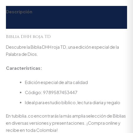
Descripción
Valoraciones (0)
Biblia DHH roja TD
Descubre la Biblia DHH roja TD, una edición especial de la
Palabra de Dios.
Características:
Edición especial de alta calidad
Código: 9789587453447
Ideal para estudio bíblico, lectura diaria y regalo
En tubiblia.co encontrarás la más amplia selección de Biblias
en diversas versiones y presentaciones. ¡Compra online y
recibe en toda Colombia!