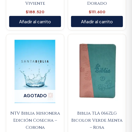
Viviente
Dorado
$
188.520
$
111.600
Añadir al carrito
Añadir al carrito
Original
Current
price
price
was:
is:
$106.000.
$100.7
AGOTADO
NTV Biblia Misionera
Biblia TLA 066ZLG
Edición Cosecha –
Bicolor Verde Menta
Corona
– Rosa