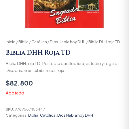
Inicio
/
Biblia
/
Católica
/
Dios Habla hoy DHH
/ Biblia DHH roja TD
Biblia DHH Roja TD
Biblia DHH roja TD. Perfecta para lectura, estudio y regalo.
Disponible en tubiblia.co. roja
$
82.800
Agotado
SKU:
9789587453447
Categorías:
Biblia
,
Católica
,
Dios Habla hoy DHH