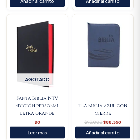
Añadir al carrito
Añadir al carrito
Original
Current
price
price
was:
is:
$93.000.
$88.350
AGOTADO
Santa Biblia NTV
Edición personal
TLA Biblia azul con
letra grande
cierre
$
0
$
93.000
$
88.350
Leer más
Añadir al carrito