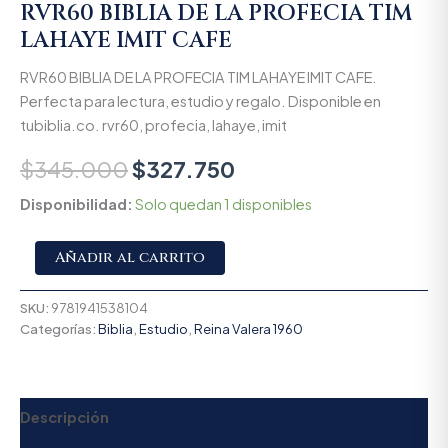
RVR60 BIBLIA DE LA PROFECIA TIM
LAHAYE IMIT CAFE
RVR60 BIBLIA DE LA PROFECIA TIM LAHAYE IMIT CAFE.
Perfecta para lectura, estudio y regalo. Disponible en
tubiblia.co. rvr60, profecia, lahaye, imit
$
345.000
$
327.750
Disponibilidad:
Solo quedan 1 disponibles
Alternative:
Añadir al carrito
SKU:
9781941538104
Categorías:
Biblia
,
Estudio
,
Reina Valera 1960
Descripción