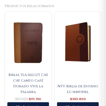
Productos relacionados
Original
Current
price
price
was:
is:
$117.000.
$111.150.
Biblia TLA 66LGZT CAS
CAF Canto Café
Dorado Vive la
NTV Biblia de Estudio
Palabra
LG sentipiel
$
117.000
$
111.150
$
353.800