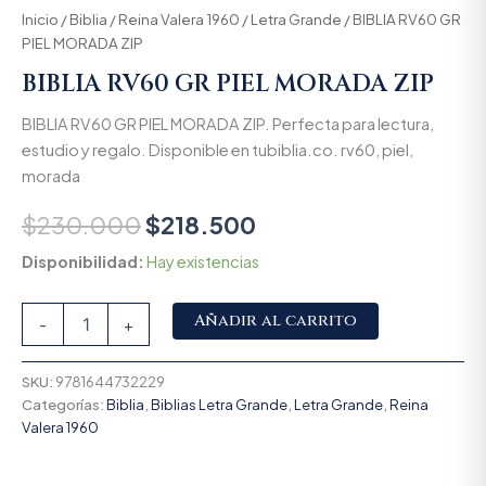
Inicio
/
Biblia
/
Reina Valera 1960
/
Letra Grande
/ BIBLIA RV60 GR
PIEL MORADA ZIP
BIBLIA RV60 GR PIEL MORADA ZIP
BIBLIA RV60 GR PIEL MORADA ZIP. Perfecta para lectura,
estudio y regalo. Disponible en tubiblia.co. rv60, piel,
morada
$
230.000
$
218.500
Disponibilidad:
Hay existencias
Alternative:
Añadir al carrito
-
+
SKU:
9781644732229
Categorías:
Biblia
,
Biblias Letra Grande
,
Letra Grande
,
Reina
Valera 1960