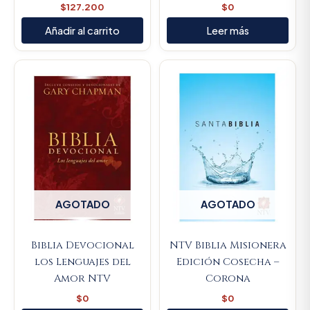
$
127.200
$
0
Añadir al carrito
Leer más
AGOTADO
AGOTADO
Biblia Devocional
NTV Biblia Misionera
los Lenguajes del
Edición Cosecha –
Amor NTV
Corona
$
0
$
0