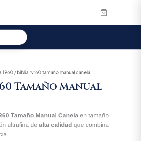
a 1960
al
Current
/ biblia rvr60 tamaño manual canela
r60 Tamaño Manual
price
is:
100.
$151.145.
VR60 Tamaño Manual Canela
en tamaño
ón ultrafina de
alta calidad
que combina
cia.