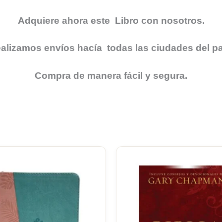
Adquiere ahora este Libro con nosotros.
alizamos envíos hacía todas las ciudades del pa
Compra de manera fácil y segura.
Original
Current
price
price
was:
is:
$106.000.
$100.700.