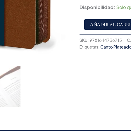
Disponibilidad:
Solo q
Añadir al carr
SKU:
9781644736715
C
Etiquetas:
Canto Platead