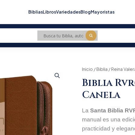
Biblias
Libros
Variedades
Blog
Mayoristas
biblia
Inicio
/
Biblia
/
Reina Valer
Origin
rvr60
Biblia Rv
tamaño
price
manual
Canela
canela
was:
cantidad
$159.
La
Santa Biblia R
manual es una edici
practicidad y elegan