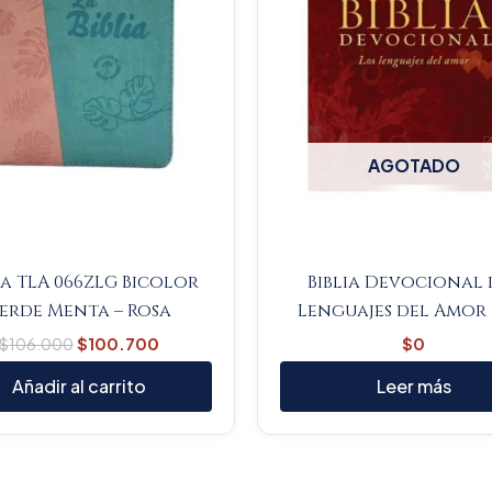
AGOTADO
ia TLA 066ZLG Bicolor
Biblia Devocional 
erde Menta – Rosa
Lenguajes del Amor
$
106.000
$
100.700
$
0
Añadir al carrito
Leer más