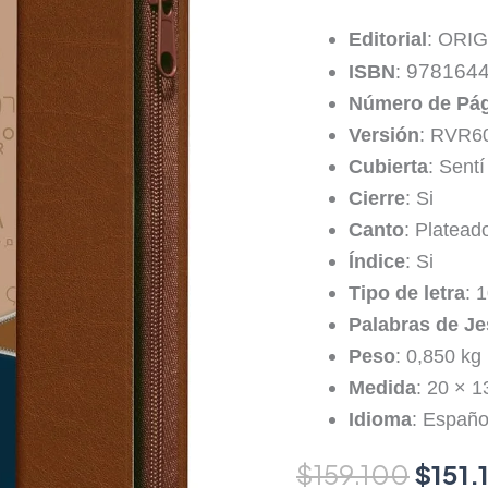
Editorial
: ORI
978164
ISBN
:
Número de Pá
Versión
: RVR6
Cubierta
: Sentí
Cierre
: Si
Canto
: Platead
Índice
: Si
Tipo de letra
: 
Palabras de Je
Peso
: 0,850 kg
Medida
: 20 × 1
Idioma
: Españo
$
159.100
$
151.