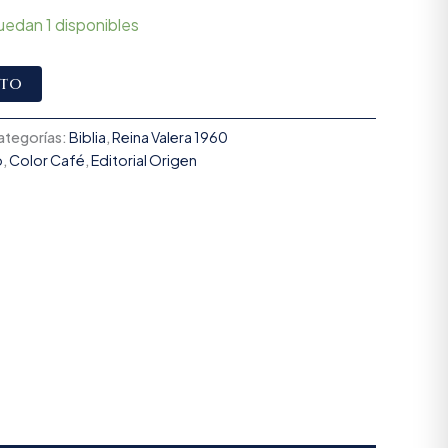
uedan 1 disponibles
Alternative:
ito
ategorías:
Biblia
,
Reina Valera 1960
o
,
Color Café
,
Editorial Origen