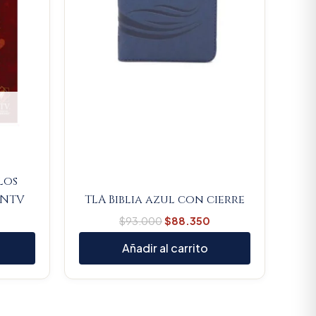
los
 NTV
TLA Biblia azul con cierre
$
93.000
$
88.350
Añadir al carrito