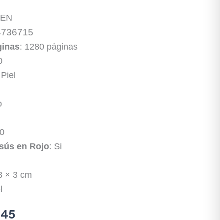
GEN
4736715
ginas
: 1280 páginas
0
 Piel
o
10
sús en Rojo
: Si
3 × 3 cm
l
145