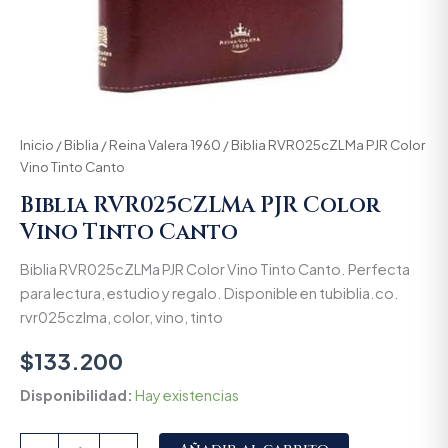
Inicio
/
Biblia
/
Reina Valera 1960
/ Biblia RVR025cZLMa PJR Color
Vino Tinto Canto
Biblia RVR025cZLMa PJR Color
Vino Tinto Canto
Biblia RVR025cZLMa PJR Color Vino Tinto Canto. Perfecta
para lectura, estudio y regalo. Disponible en tubiblia.co.
rvr025czlma, color, vino, tinto
$
133.200
Disponibilidad:
Hay existencias
Alternative: