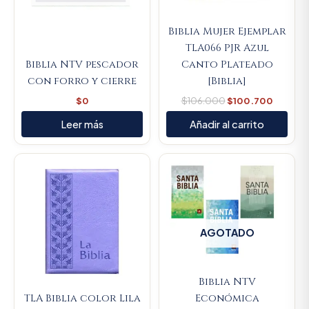
Biblia Mujer Ejemplar
TLA066 PJR Azul
Biblia NTV pescador
Canto Plateado
con forro y cierre
[Biblia]
$
0
$
106.000
$
100.700
Leer más
Añadir al carrito
AGOTADO
Biblia NTV
TLA Biblia color Lila
Económica