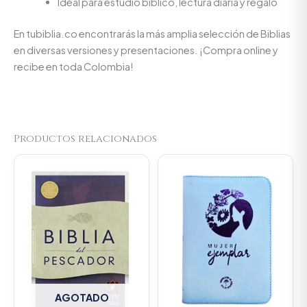
Ideal para estudio bíblico, lectura diaria y regalo
En tubiblia.co encontrarás la más amplia selección de Biblias
en diversas versiones y presentaciones. ¡Compra online y
recibe en toda Colombia!
Productos relacionados
Original
Current
price
price
was:
is:
$106.000.
$100.7
AGOTADO