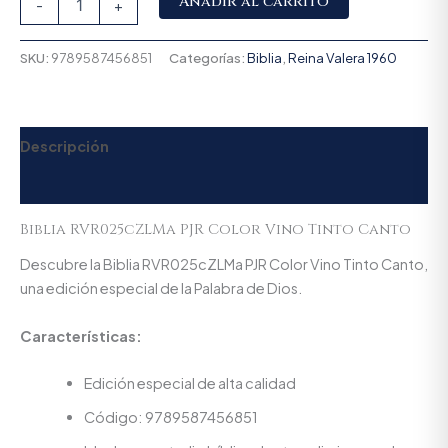
Añadir al carrito
-
+
SKU:
9789587456851
Categorías:
Biblia
,
Reina Valera 1960
Descripción
Valoraciones (0)
Biblia RVR025cZLMa PJR Color Vino Tinto Canto
Descubre la Biblia RVR025cZLMa PJR Color Vino Tinto Canto,
una edición especial de la Palabra de Dios.
Características:
Edición especial de alta calidad
Código: 9789587456851