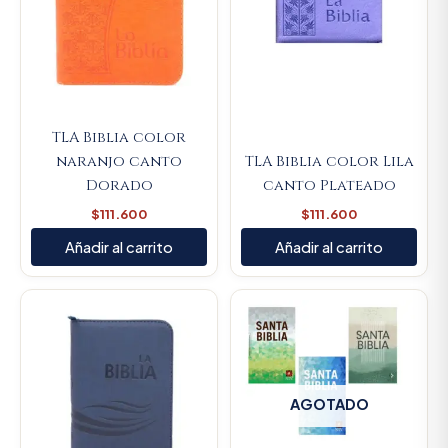
TLA Biblia color
naranjo canto
TLA Biblia color Lila
Dorado
canto Plateado
$
111.600
$
111.600
Añadir al carrito
Añadir al carrito
Original
Current
price
price
was:
is:
$93.000.
$88.350.
AGOTADO