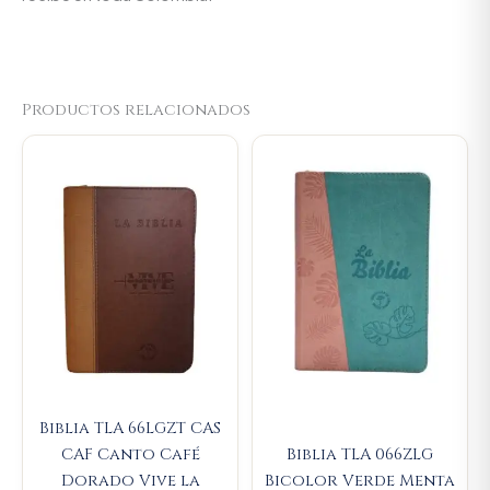
Productos relacionados
Original
Current
Original
Current
price
price
price
price
was:
is:
was:
is:
$117.000.
$111.150.
$106.000.
$100.7
Biblia TLA 66LGZT CAS
CAF Canto Café
Biblia TLA 066ZLG
Dorado Vive la
Bicolor Verde Menta