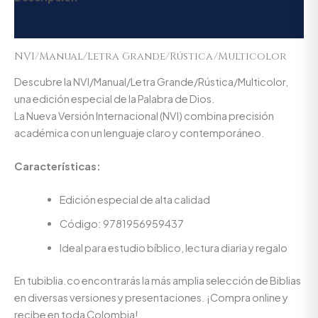
Valoraciones (0)
NVI/Manual/Letra Grande/Rústica/Multicolor
Descubre la NVI/Manual/Letra Grande/Rústica/Multicolor,
una edición especial de la Palabra de Dios.
La Nueva Versión Internacional (NVI) combina precisión
académica con un lenguaje claro y contemporáneo.
Características:
Edición especial de alta calidad
Código: 9781956959437
Ideal para estudio bíblico, lectura diaria y regalo
En tubiblia.co encontrarás la más amplia selección de Biblias
en diversas versiones y presentaciones. ¡Compra online y
recibe en toda Colombia!