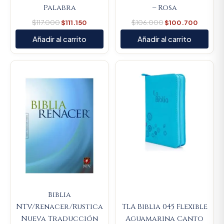
Palabra
– Rosa
$
117.000
$
111.150
$
106.000
$
100.700
Añadir al carrito
Añadir al carrito
Original
Current
price
price
was:
is:
$93.000.
$88.350
Biblia
NTV/Renacer/Rustica
TLA Biblia 045 Flexible
Nueva Traducción
Aguamarina Canto