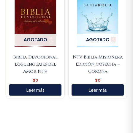
AGOTADO
AGOTADO
Biblia Devocional
NTV Biblia Misionera
los Lenguajes del
Edición Cosecha –
Amor NTV
Corona
$
0
$
0
Leer más
Leer más