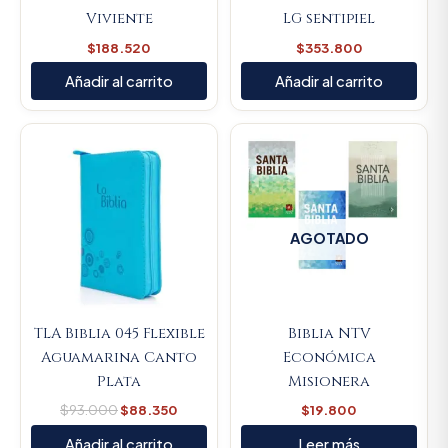
Viviente
LG sentipiel
$
188.520
$
353.800
Añadir al carrito
Añadir al carrito
Original
Current
price
price
was:
is:
$93.000.
$88.350.
AGOTADO
TLA Biblia 045 Flexible
Biblia NTV
Aguamarina Canto
Económica
Plata
Misionera
$
93.000
$
88.350
$
19.800
Añadir al carrito
Leer más