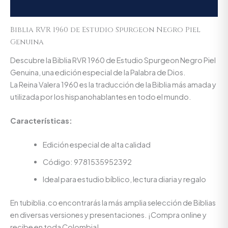
Valoraciones (0)
Biblia RVR 1960 de Estudio Spurgeon Negro Piel
Genuina
Descubre la Biblia RVR 1960 de Estudio Spurgeon Negro Piel
Genuina, una edición especial de la Palabra de Dios.
La Reina Valera 1960 es la traducción de la Biblia más amada y
utilizada por los hispanohablantes en todo el mundo.
Características:
Edición especial de alta calidad
Código: 9781535952392
Ideal para estudio bíblico, lectura diaria y regalo
En tubiblia.co encontrarás la más amplia selección de Biblias
en diversas versiones y presentaciones. ¡Compra online y
recibe en toda Colombia!