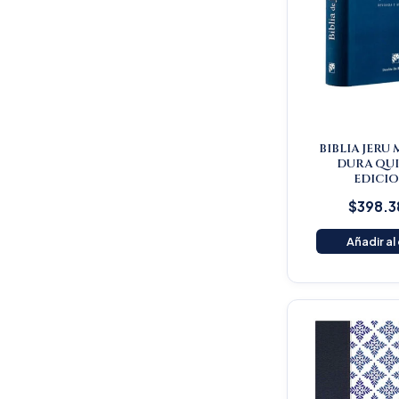
BIBLIA JERU 
DURA QU
EDICI
$
398.3
Añadir al