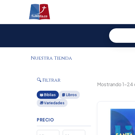
Ir
al
contenido
Nuestra Tienda
🔍 Filtrar
Mostrando 1–24 
📖 Biblias
📗 Libros
🎁 Variedades
Or
pr
wa
PRECIO
$1