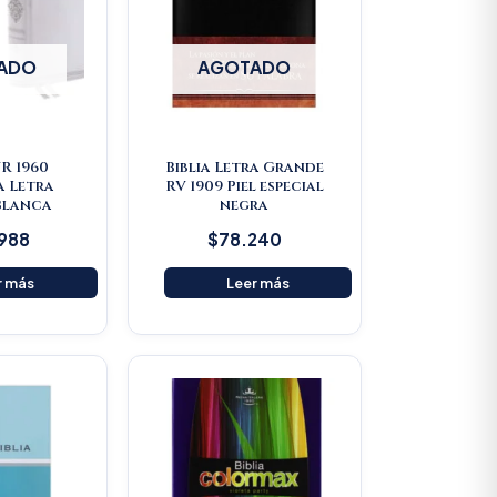
ADO
AGOTADO
VR 1960
Biblia Letra Grande
a Letra
RV 1909 Piel especial
Blanca
negra
.988
$
78.240
r más
Leer más