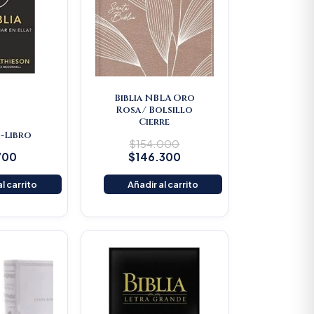
Biblia NBLA Oro
Rosa/ Bolsillo
Cierre
 -Libro
$
154.000
700
$
146.300
l carrito
Añadir al carrito