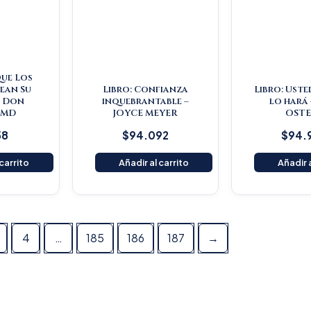
Que Los
ean Su
Libro: Confianza
Libro: Uste
– Don
inquebrantable –
lo hará 
 MD
JOYCE MEYER
OST
58
$
94.092
$
94.
 carrito
Añadir al carrito
Añadir a
4
…
185
186
187
→