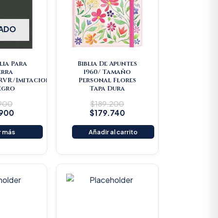
ADO
lia Para
Biblia De Apuntes
erra
1960/ Tamaño
/RVR/Imitacion
Personal Flores
egro
Tapa Dura
.900
$
189.200
.900
$
179.740
r más
Añadir al carrito