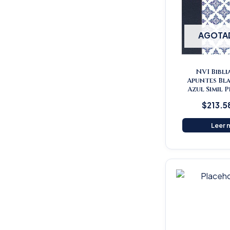
AGOTA
NVI Bibli
Apuntes Bl
Azul Simil 
$
213.5
Leer 