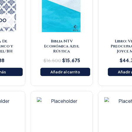
DO
a De
Biblia NTV
Libro: V
anco y
Económica Azul
Preocupac
Piel/BH
Rústica
Joyce 
88
$
16.500
$
15.675
$
44.
más
Añadir al carrito
Añadir a