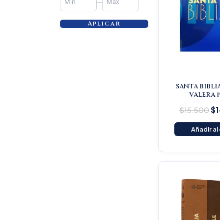
—
Aplicar
SANTA BIBLI
VALERA 1
$
15.500
$
1
Añadir al
Or
pr
wa
$1