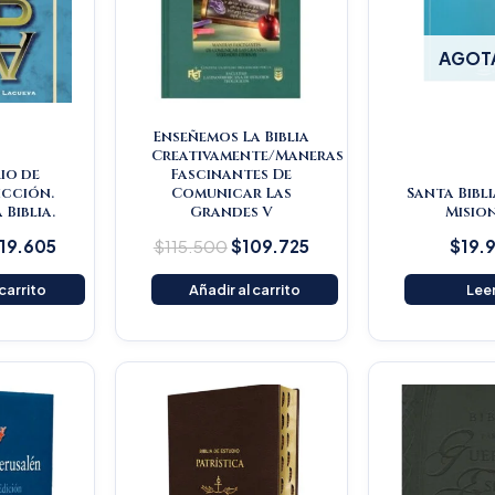
AGOT
Enseñemos La Biblia
Creativamente/Maneras
io de
Fascinantes De
icción.
Comunicar Las
Santa Bibli
 Biblia.
Grandes V
Misio
119.605
$
115.500
$
109.725
$
19.
 carrito
Añadir al carrito
Lee