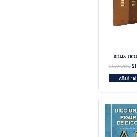
Biblia Tri
$
159.000
$
Añadir al
Or
pr
wa
$1