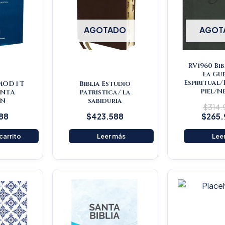
AGOTADO
AGOT
RV1960 Bib
La Gu
Espiritual
MOD 1 T
Biblia Estudio
Piel/N
INTA
Patristica/ la
ON
sabiduria
$
314
88
$
423.588
$
265
 carrito
Leer más
Lee
Original
Current
price
price
was:
is:
$16.500.
$15.675.