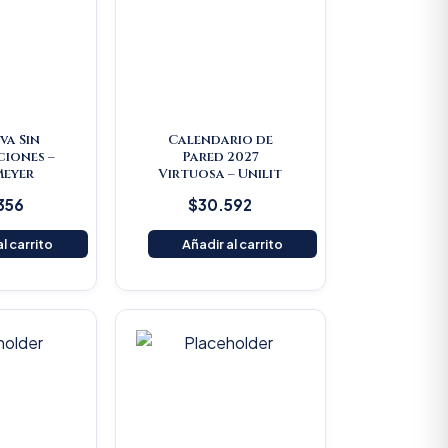
iva Sin
Calendario de
iones –
Pared 2027
Meyer
Virtuosa – Unilit
356
$
30.592
l carrito
Añadir al carrito