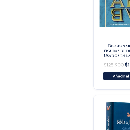
Diccionar
figuras de d
Usados en la
$
125.900
$
Añadir al