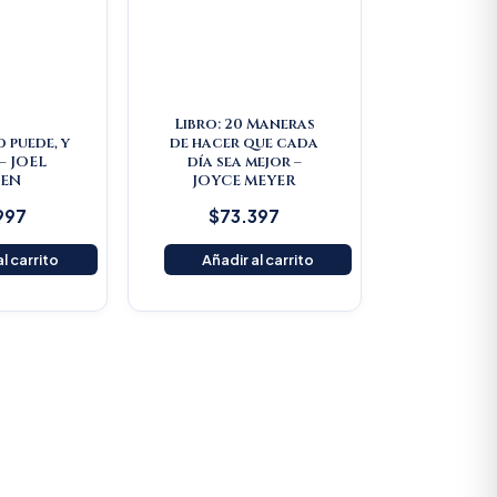
Libro: 20 Maneras
d puede, y
de hacer que cada
– JOEL
día sea mejor –
EEN
JOYCE MEYER
997
$
73.397
l carrito
Añadir al carrito