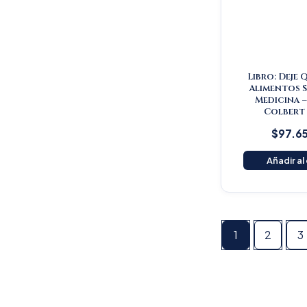
Libro: Deje 
Alimentos S
Medicina 
Colbert
$
97.6
Añadir al
1
2
3