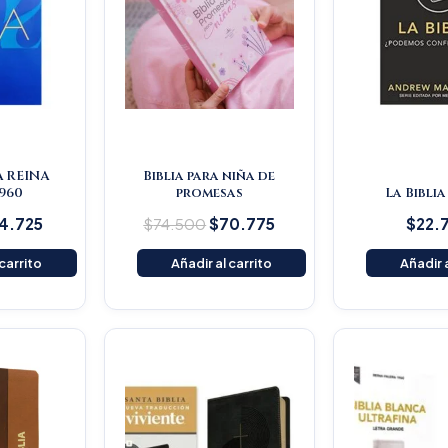
A REINA
Biblia para niña de
960
promesas
La Biblia
4.725
$
74.500
$
70.775
$
22.
 carrito
Añadir al carrito
Añadir a
iginal
Current
Original
Current
ice
price
price
price
s:
is:
was:
is:
59.000.
$151.050.
$145.200.
$137.940.