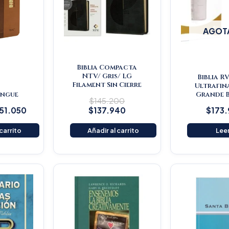
AGOT
Biblia Compacta
NTV/ Gris/ LG
Biblia R
Filament Sin Cierre
Ultrafin
lingue
Grande 
$
145.200
151.050
$
137.940
$
173
 carrito
Añadir al carrito
Lee
iginal
Current
Original
Current
ice
price
price
price
s:
is:
was:
is:
25.900.
$119.605.
$115.500.
$109.725.