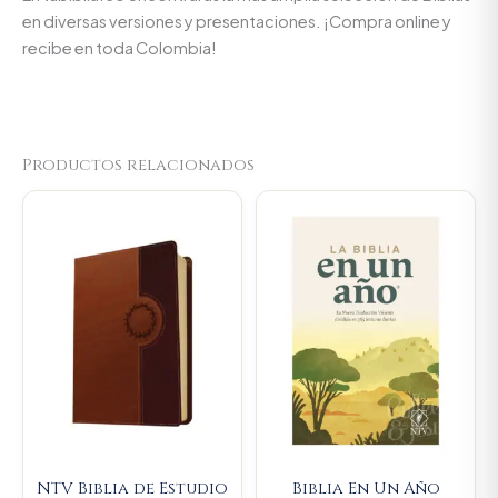
en diversas versiones y presentaciones. ¡Compra online y
recibe en toda Colombia!
Productos relacionados
Original
Current
price
price
was:
is:
$88.000.
$83.600
NTV Biblia de Estudio
Biblia En Un Año