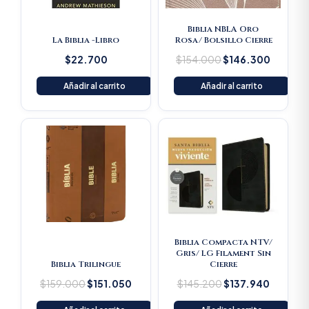
Biblia NBLA Oro
La Biblia -Libro
Rosa/ Bolsillo Cierre
$
22.700
$
154.000
$
146.300
Añadir al carrito
Añadir al carrito
Original
Current
Original
Current
price
price
price
price
was:
is:
was:
is:
$159.000.
$151.050.
$145.200.
$137.94
Biblia Compacta NTV/
Gris/ LG Filament Sin
Biblia Trilingue
Cierre
$
159.000
$
151.050
$
145.200
$
137.940