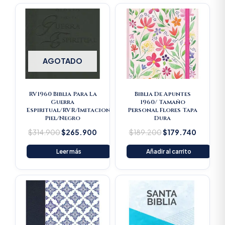
Original
Current
Original
Current
price
price
price
price
was:
is:
was:
is:
$314.900.
$265.900.
$189.200.
$179.74
AGOTADO
RV1960 Biblia Para La
Biblia De Apuntes
Guerra
1960/ Tamaño
Espiritual/RVR/Imitacion
Personal Flores Tapa
Piel/Negro
Dura
$
314.900
$
265.900
$
189.200
$
179.740
Leer más
Añadir al carrito
Original
Current
price
price
was:
is:
$16.500.
$15.675.