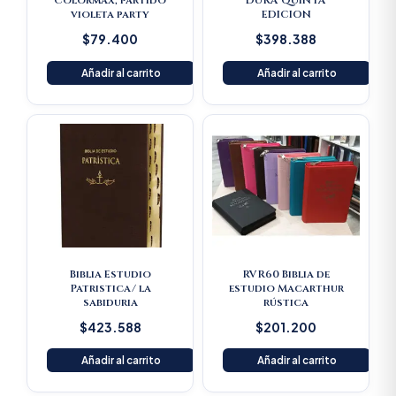
Colormax, partido
DURA QUINTA
violeta party
EDICION
$
79.400
$
398.388
Añadir al carrito
Añadir al carrito
Biblia Estudio
RVR60 Biblia de
Patristica/ la
estudio Macarthur
sabiduria
rústica
$
423.588
$
201.200
Añadir al carrito
Añadir al carrito