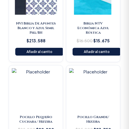
NVI Biblia De Apuntes
Biblia NTV
Blanco y Azul Simil
Económica Azul
Piel/BH
Rústica
$
213.588
$
16.500
$
15.675
Añadir al carrito
Añadir al carrito
Original
Current
Original
Current
price
price
price
price
was:
is:
was:
is:
$22.000.
$20.900.
$25.000.
$23.750
Pocillo Pequeño
Pocillo Grande/
Cuchara/ Hefziba
Hefziba