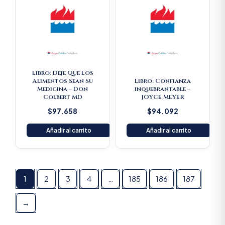
Libro: Deje Que Los
Alimentos Sean Su
Libro: Confianza
Medicina – Don
inquebrantable –
Colbert MD
JOYCE MEYER
$
97.658
$
94.092
Añadir al carrito
Añadir al carrito
1
2
3
4
…
185
186
187
→