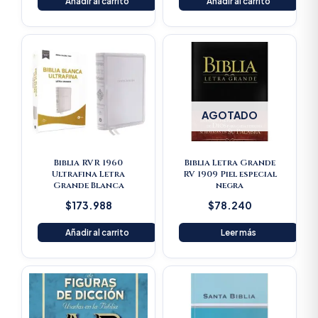
Añadir al carrito
Añadir al carrito
AGOTADO
Biblia RVR 1960
Biblia Letra Grande
Ultrafina Letra
RV 1909 Piel especial
Grande Blanca
negra
$
173.988
$
78.240
Añadir al carrito
Leer más
Original
Current
price
price
was:
is:
$125.900.
$119.605.