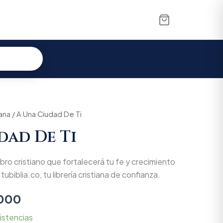
iana
nal
/ A Una Ciudad De Ti
Current
dad De Ti
price
is:
ibro cristiano que fortalecerá tu fe y crecimiento
000.
$38.000.
tubiblia.co, tu librería cristiana de confianza.
000
istencias