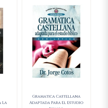
rice
s:
63.365.
Gramatica Castellana
a La
Adaptada Para El Estudio