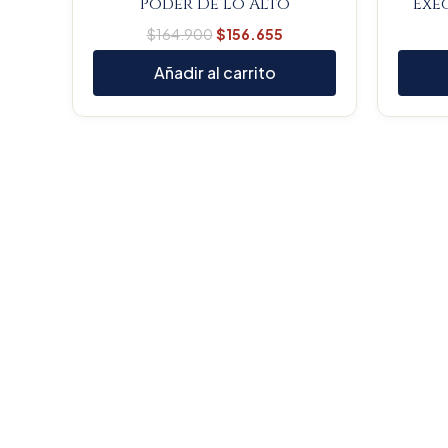
Poder De Lo Alto
Exég
$
164.900
$
156.655
Añadir al carrito