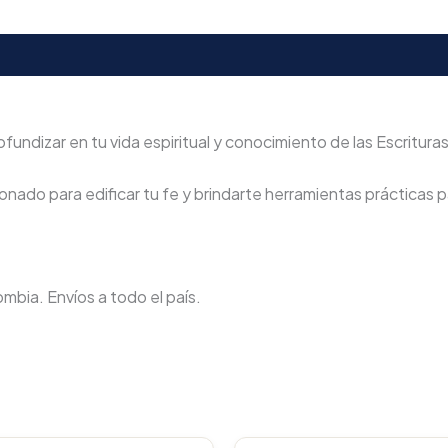
undizar en tu vida espiritual y conocimiento de las Escrituras
nado para edificar tu fe y brindarte herramientas prácticas pa
lombia. Envíos a todo el país.
Original
Current
Original
C