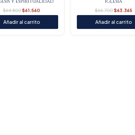
esis y espiritualidad
Iglesia
$
64.800
$
61.560
$
66.700
$
63.365
Añadir al carrito
Añadir al carrito