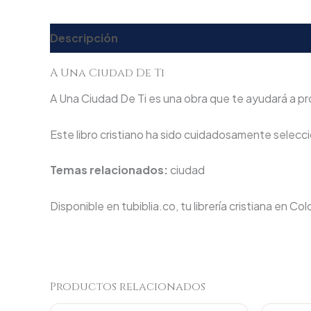
Descripción
Valoraciones (0)
A Una Ciudad De Ti
A Una Ciudad De Ti es una obra que te ayudará a prof
Este libro cristiano ha sido cuidadosamente seleccio
Temas relacionados:
ciudad
Disponible en tubiblia.co, tu librería cristiana en Co
Productos relacionados
Original
Current