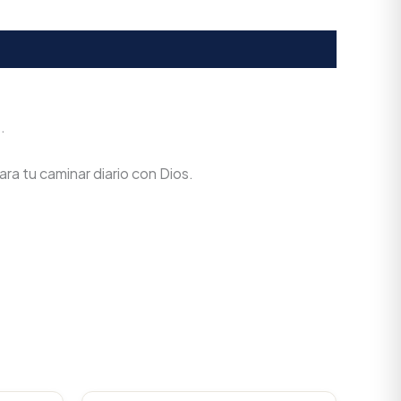
.
ra tu caminar diario con Dios.
urrent