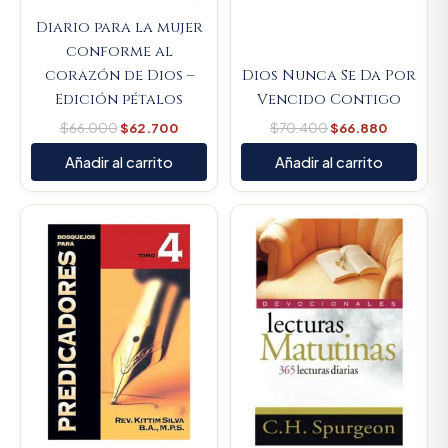
Diario para la mujer
conforme al
corazón de Dios –
Dios Nunca Se Da Por
Edición pétalos
Vencido Contigo
$
66.000
$
62.700
$
70.400
$
66.880
Añadir al carrito
Añadir al carrito
Original
Current
Original
Current
price
price
price
price
was:
is:
was:
is:
$89.900.
$85.405.
$59.300.
$56.335.