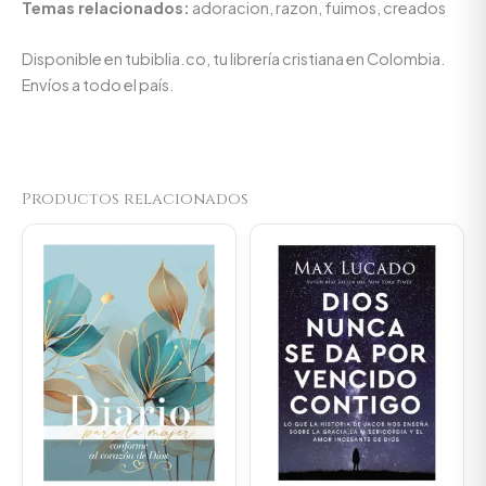
Temas relacionados:
adoracion, razon, fuimos, creados
Disponible en tubiblia.co, tu librería cristiana en Colombia.
Envíos a todo el país.
Productos relacionados
Original
Current
Original
Current
price
price
price
price
was:
is:
was:
is:
$66.000.
$62.700.
$70.400.
$66.880