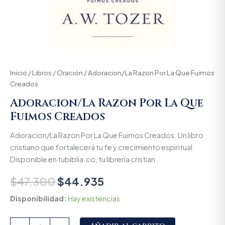
Inicio
/
Libros
/
Oración
/ Adoracion/La Razon Por La Que Fuimos
Creados
Adoracion/La Razon Por La Que
Fuimos Creados
Adoracion/La Razon Por La Que Fuimos Creados. Un libro
cristiano que fortalecerá tu fe y crecimiento espiritual.
Disponible en tubiblia.co, tu librería cristian
$
47.300
$
44.935
Disponibilidad:
Hay existencias
Alternative: