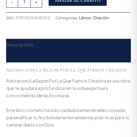
Añadir al carrito
-
+
SKU:
9780825458002
Categorías:
Libros
,
Oración
Descripción
Valoraciones (0)
Adoracion/La Razon Por La Que Fuimos Creados
Adoracion/La Razon Por La Que Fuimos Creados es una obra
que te ayudará a profundizar en tu vida espiritual y
conocimiento de las Escrituras.
Este libro cristiano ha sido cuidadosamente seleccionado
para edificar tu fe y brindarte herramientas prácticas para tu
caminar diario con Dios.