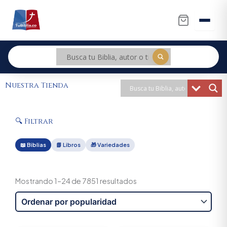
Ir
al
contenido
Nuestra Tienda
🔍 Filtrar
📖 Biblias
📗 Libros
🎁 Variedades
Sorted
by
Mostrando 1–24 de 7851 resultados
popularity