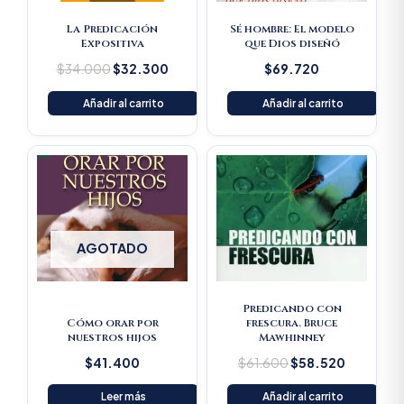
La Predicación
Sé hombre: El modelo
Expositiva
que Dios diseñó
$
34.000
$
32.300
$
69.720
Añadir al carrito
Añadir al carrito
Original
Current
price
price
was:
is:
$61.600.
$58.520
AGOTADO
Predicando con
Cómo orar por
frescura. Bruce
nuestros hijos
Mawhinney
$
41.400
$
61.600
$
58.520
Leer más
Añadir al carrito