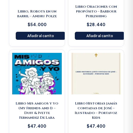
Libro Oraciones con
Libro, Robots en un
propósito – Barbour
barril – Andru Polze
Publishing
$
54.000
$
28.440
Añadir al carrito
Añadir al carrito
Libro Mis amigos y yo
Libro Historias jamás
(My Friends and I) –
contadas de José –
Duff & Ivette
Ilustrado – Portavoz
Fernandez De Lara
Kids
$
47.400
$
47.400