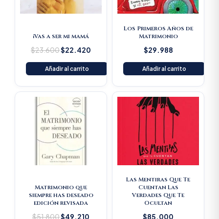
Los Primeros Años de
¡Vas a ser mi mamá
Matrimonio
$
23.600
$
22.420
$
29.988
Añadir al carrito
Añadir al carrito
Original
Current
price
price
was:
is:
$51.800.
$49.210.
Las Mentiras Que Te
Matrimonio que
Cuentan Las
siempre has deseado
Verdades Que Te
edición revisada
Ocultan
$
51.800
$
49.210
$
85.000