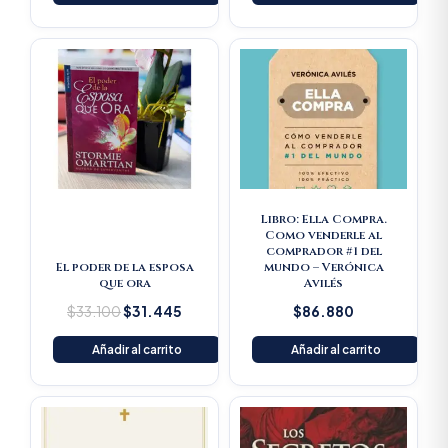
Original
Current
price
price
was:
is:
$33.100.
$31.445.
Libro: Ella Compra.
Como venderle al
comprador #1 del
El poder de la esposa
mundo – Verónica
que ora
Avilés
$
33.100
$
31.445
$
86.880
Añadir al carrito
Añadir al carrito