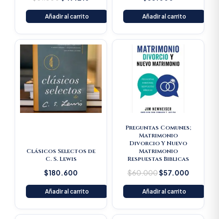
Añadir al carrito
Añadir al carrito
Original
Current
price
price
was:
is:
$60.000.
$57.000
Preguntas Comunes;
Matrimonio
Divorcio Y Nuevo
Clásicos Selectos de
Matrimonio
C. S. Lewis
Respuestas Biblicas
$
180.600
$
60.000
$
57.000
Añadir al carrito
Añadir al carrito
Original
Current
Original
Current