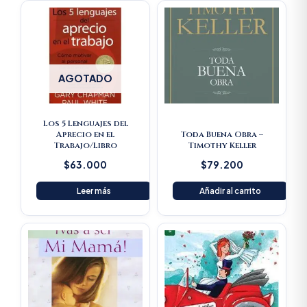
AGOTADO
Los 5 Lenguajes del
Aprecio en el
Toda Buena Obra –
Trabajo/Libro
Timothy Keller
$
63.000
$
79.200
Leer más
Añadir al carrito
Original
Current
price
price
was:
is:
$23.600.
$22.420.