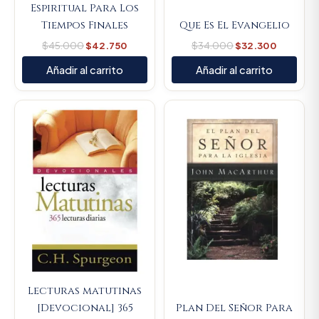
Espiritual Para Los
Tiempos Finales
Que Es El Evangelio
$
45.000
$
42.750
$
34.000
$
32.300
Añadir al carrito
Añadir al carrito
Original
Current
Original
Current
price
price
price
price
was:
is:
was:
is:
$59.300.
$56.335.
$66.700.
$63.365.
Lecturas matutinas
[Devocional] 365
Plan Del Señor Para