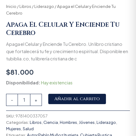
Inicio
/
Libros
/
Liderazgo
/ Apaga el Celular y Enciende Tu
Cerebro
Apaga El Celular Y Enciende Tu
Cerebro
Apaga el Celular y Enciende Tu Cerebro. Un libro cristiano
que fortalecerá tu fe y crecimiento espiritual. Disponible en
tubiblia.co, tu librería cristiana de c
$
81.000
Disponibilidad:
Hay existencias
Alternative:
Añadir al carrito
-
+
SKU:
9781400337057
Categorías:
Libros
,
Ciencia
,
Hombres
,
Jóvenes
,
Liderazgo
,
Mujeres
,
Salud
Etiquetas:
Autor Pablo Muñoz Iturrieta
,
Cubierta Rustica
,