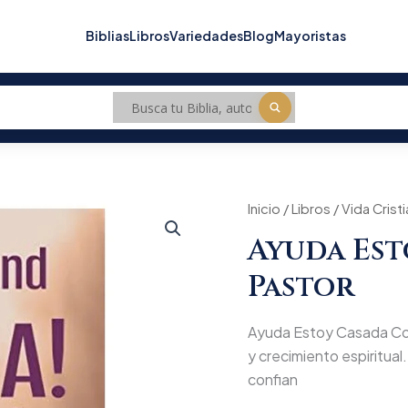
Biblias
Libros
Variedades
Blog
Mayoristas
Ayuda
Inicio
/
Libros
/
Vida Crist
Origin
Estoy
Ayuda Est
Casada
price
Con
Pastor
Mi
was:
Pastor
cantidad
$63.7
Ayuda Estoy Casada Con 
y crecimiento espiritual. 
confian