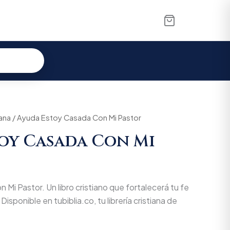
iana
al
/ Ayuda Estoy Casada Con Mi Pastor
Current
oy Casada Con Mi
price
is:
00.
$60.515.
Mi Pastor. Un libro cristiano que fortalecerá tu fe
Disponible en tubiblia.co, tu librería cristiana de