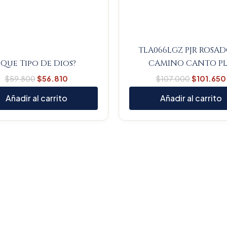
TLA066LGZ PJR ROSAD
¿Que Tipo De Dios?
CAMINO CANTO P
$
59.800
$
56.810
$
107.000
$
101.650
Añadir al carrito
Añadir al carrito