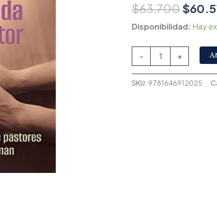
$
63.700
$
60.5
Disponibilidad:
Hay ex
A
-
+
SKU:
9781646912025
C