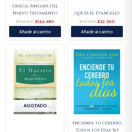
Griega/Sintaxis Del
Nuevo Testamento
Que Es El Evangelio
$
154.400
$
146.680
$
34.000
$
32.300
Añadir al carrito
Añadir al carrito
Original
Current
price
price
was:
is:
$79.000.
$75.050
AGOTADO
Enciende tu Cerebro
Todos los Días 365