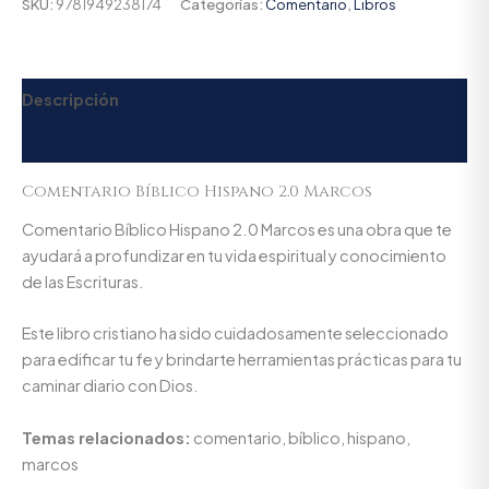
SKU:
9781949238174
Categorías:
Comentario
,
Libros
Descripción
Valoraciones (0)
Comentario Bíblico Hispano 2.0 Marcos
Comentario Bíblico Hispano 2.0 Marcos es una obra que te
ayudará a profundizar en tu vida espiritual y conocimiento
de las Escrituras.
Este libro cristiano ha sido cuidadosamente seleccionado
para edificar tu fe y brindarte herramientas prácticas para tu
caminar diario con Dios.
Temas relacionados:
comentario, bíblico, hispano,
marcos