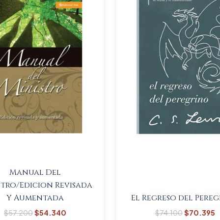
$57.200.
$54.340.
$74.100.
$
Manual Del
stro/Edicion Revisada
Y Aumentada
El Regreso del Pere
$
57.200
$
54.340
$
74.100
$
70.395