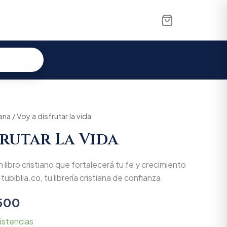
iana
nal
/ Voy a disfrutar la vida
Current
frutar La Vida
price
is:
Un libro cristiano que fortalecerá tu fe y crecimiento
000.
$28.500.
tubiblia.co, tu librería cristiana de confianza.
500
istencias