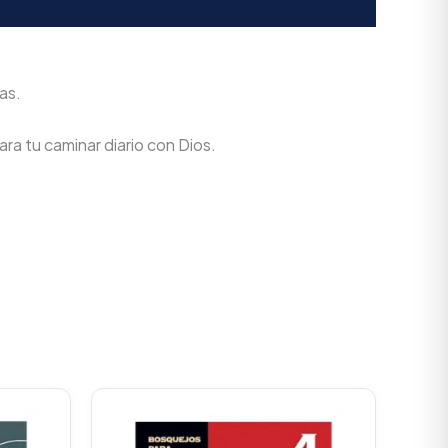
as.
ra tu caminar diario con Dios.
urrent
Original
Current
rice
price
price
s:
was:
is: