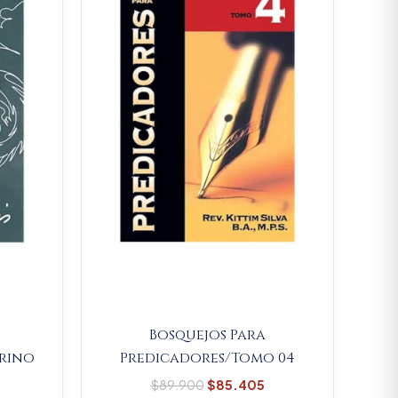
70.395.
$89.900.
$85.405.
Bosquejos Para
grino
Predicadores/Tomo 04
$
89.900
$
85.405