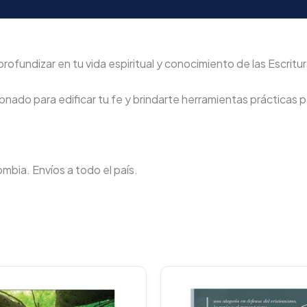
profundizar en tu vida espiritual y conocimiento de las Escritur
nado para edificar tu fe y brindarte herramientas prácticas pa
lombia. Envíos a todo el país.
Original
Current
Original
C
price
price
price
p
was:
is:
was:
i