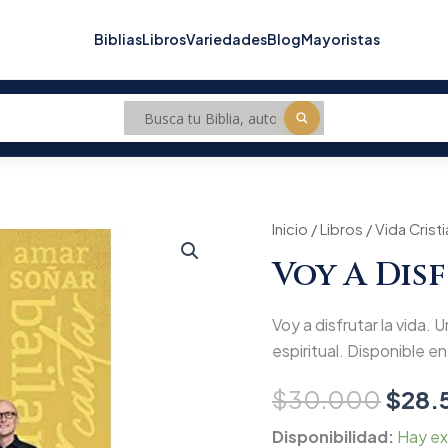
Biblias
Libros
Variedades
Blog
Mayoristas
Voy
Inicio
/
Libros
/
Vida Crist
Origi
a
Voy A Dis
disfrutar
price
la
vida
was:
Voy a disfrutar la vida. 
cantidad
$30.
espiritual. Disponible en 
$
30.000
$
28.
Disponibilidad:
Hay ex