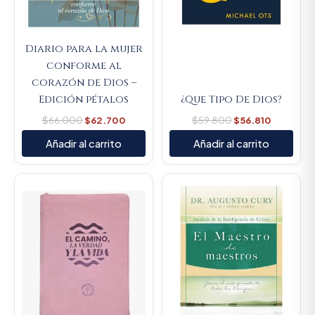
Diario para la mujer
conforme al
corazón de Dios –
Edición pétalos
¿Que Tipo De Dios?
$
66.000
$
62.700
$
59.800
$
56.810
Añadir al carrito
Añadir al carrito
Original
Current
price
price
was:
is:
$107.000.
$101.650.