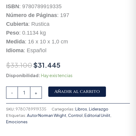
ISBN
: 9780789919335
Número de Páginas
: 197
Cubierta
: Rustica
Peso
: 0.1134 kg
Medida
: 16 x 10 x 1,0 cm
Idioma
: Español
$
33.100
$
31.445
Disponibilidad:
Hay existencias
Alternative:
Añadir al carrito
-
+
SKU:
9780789919335
Categorías:
Libros
,
Liderazgo
Etiquetas:
Autor Norman Wright
,
Control
,
Editorial Unilit
,
Emociones