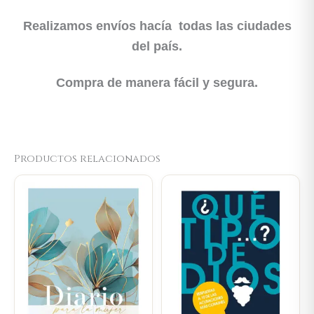
Realizamos envíos hacía todas las ciudades
del país.
Compra de manera fácil y segura.
Productos relacionados
Original
Current
Original
Current
price
price
price
price
was:
is:
was:
is:
$66.000.
$62.700.
$59.800.
$56.810.