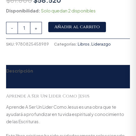
$
61.600
$
58.520
Disponibilidad:
Solo quedan 2 disponibles
Alternative:
Añadir al carrito
-
+
SKU:
9780825458989
Categorías:
Libros
,
Liderazgo
Descripción
Valoraciones (0)
Aprende A Ser Un Lider Como Jesus
Aprende A Ser Un Lider Como Jesus es una obra que te
ayudará a profundizar en tu vida espiritual y conocimiento
de las Escrituras.
Este libro cristiano ha sido cuidadosamente seleccionado