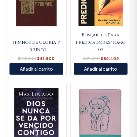
Bosquejos Para
Himnos de Gloria y
Predicadores/Tomo
Triunfo
02
$
44.000
$
41.800
$
89.900
$
85.405
Añadir al carrito
Añadir al carrito
Original
Current
Original
Current
price
price
price
price
was:
is:
was:
is:
$70.400.
$66.880.
$107.000.
$101.650