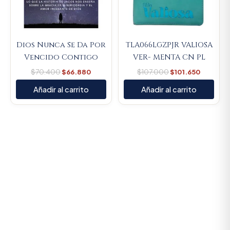
Dios Nunca Se Da Por
TLA066LGZPJR VALIOSA
Vencido Contigo
VER- MENTA CN PL
$
70.400
$
66.880
$
107.000
$
101.650
Añadir al carrito
Añadir al carrito