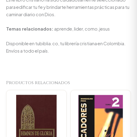
para edificar tu fe y brindarte herramientas prácticas para tu
caminar diario con Dios.
Temas relacionados:
aprende, lider, como, jesus
Disponible en tubiblia.co, tu librería cristiana en Colombia.
Envíos a todo el país.
Productos relacionados
Original
Current
Original
Current
price
price
price
price
was:
is:
was:
is:
$44.000.
$41.800.
$89.900.
$85.405