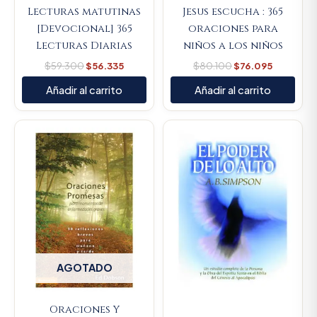
Lecturas matutinas
Jesus escucha : 365
[Devocional] 365
oraciones para
Lecturas Diarias
niños a los niños
$
59.300
$
56.335
$
80.100
$
76.095
Añadir al carrito
Añadir al carrito
Original
Current
price
price
was:
is:
$164.900.
$156.655
AGOTADO
Oraciones Y