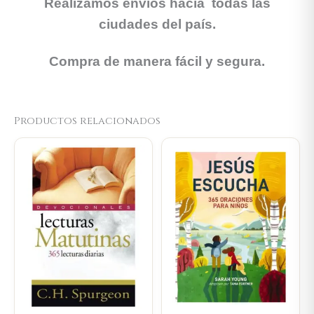
Realizamos envíos hacía todas las
ciudades del país.
Compra de manera fácil y segura.
Productos relacionados
Original
Current
Original
Current
price
price
price
price
was:
is:
was:
is:
$59.300.
$56.335.
$80.100.
$76.095.