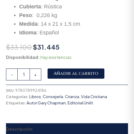
Cubierta
: Rústica
Peso
: 0,226 kg
Medida
: 14 x 21 x 1,5 cm
Idioma
: Español
$
33.100
$
31.445
Disponibilidad:
Hay existencias
Alternative:
Añadir al carrito
-
+
SKU:
9780789924186
Categorías:
Libros
,
Consejería
,
Crianza
,
Vida Cristiana
Etiquetas:
Autor Gary Chapman
,
Editorial Unilit
Descripción