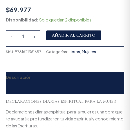
$
69.977
Disponibilidad:
Solo quedan 2 disponibles
Alternative:
Añadir al carrito
-
+
SKU:
9781621361657
Categorías:
Libros
,
Mujeres
Descripción
Valoraciones (0)
Declaraciones diarias espiritual para la mujer
Declaraciones diarias espiritual para la mujer es una obra que
te ayudará a profundizar en tu vida espiritual y conocimiento
de las Escrituras.