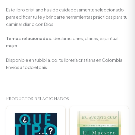
Este libro cristiano ha sido cuidadosamente seleccionado
para edificar tu fe y brindarte herramientas prácticas para tu
caminar diario con Dios.
Temas relacionados:
declaraciones, diarias, espiritual,
mujer
Disponible en tubiblia.co, tu librería cristiana en Colombia.
Envíos a todo el país.
Productos relacionados
Original
Current
price
price
was:
is:
$59.800.
$56.810.