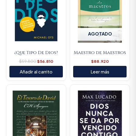
AGOTADO
¿Que Tipo De Dios?
Maestro de Maestros
$
59.800
$
56.810
$
88.920
Añadir al carrito
Leer más
Original
Current
Original
Current
price
price
price
price
was:
is:
was:
is:
$450.000.
$427.500.
$70.400.
$66.880