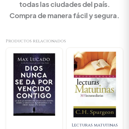
todas las ciudades del país.
Compra de manera fácil y segura.
Productos relacionados
Original
Current
Original
Current
price
price
price
price
was:
is:
was:
is:
$70.400.
$66.880.
$59.300.
$56.335.
Lecturas matutinas