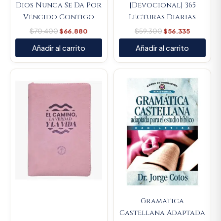
Dios Nunca Se Da Por
[Devocional] 365
Vencido Contigo
Lecturas Diarias
$
70.400
$
66.880
$
59.300
$
56.335
Añadir al carrito
Añadir al carrito
Original
Current
price
price
was:
is:
$107.000.
$101.650.
Gramatica
Castellana Adaptada