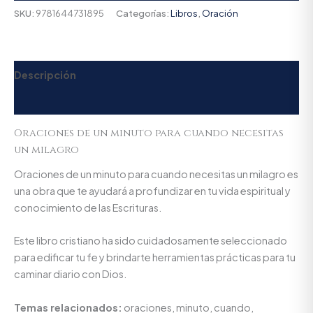
SKU:
9781644731895
Categorías:
Libros
,
Oración
Descripción
Valoraciones (0)
Oraciones de un minuto para cuando necesitas
un milagro
Oraciones de un minuto para cuando necesitas un milagro es
una obra que te ayudará a profundizar en tu vida espiritual y
conocimiento de las Escrituras.
Este libro cristiano ha sido cuidadosamente seleccionado
para edificar tu fe y brindarte herramientas prácticas para tu
caminar diario con Dios.
Temas relacionados:
oraciones, minuto, cuando,