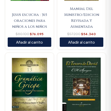
Manual Del
Jesus escucha : 365
Ministro/Edicion
oraciones para
Revisada Y
niños a los niños
Aumentada
$
80.100
$
76.095
$
57.200
$
54.340
Añadir al carrito
Añadir al carrito
Original
Current
Original
Curren
price
price
price
price
was:
is:
was:
is:
$154.400.
$146.680.
$450.000.
$427.5