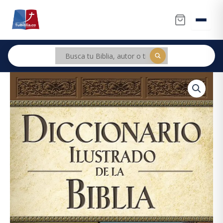
Ir
al
contenido
Diccionario
Ilustrado
de
la
Biblia
cantidad