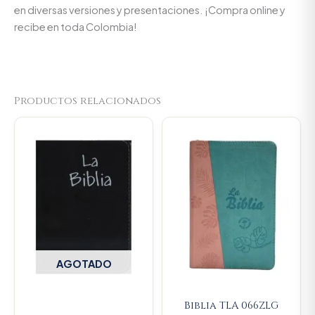
en diversas versiones y presentaciones. ¡Compra online y
recibe en toda Colombia!
Productos relacionados
Original
Current
price
price
was:
is:
$106.000.
$100.7
AGOTADO
Biblia TLA 066ZLG