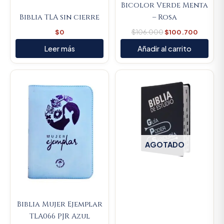
Bicolor Verde Menta
Biblia TLA sin cierre
– Rosa
$
0
$
106.000
$
100.700
Leer más
Añadir al carrito
Original
Current
price
price
was:
is:
$106.000.
$100.700.
AGOTADO
Biblia Mujer Ejemplar
TLA066 PJR Azul