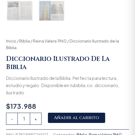
Inicio
/
Biblia
/
Reina Valera 1960
/ Diccionario Ilustrado de la
Biblia
Diccionario Ilustrado De La
Biblia
Diccionario Ilustrado de la Biblia. Perfecta para lectura,
estudio y regalo. Disponible en tubiblia.co. diccionario,
ilustrado
$
173.988
Alternative:
Añadir al carrito
-
+
SKU:
9780899226507
Categorías:
Biblia
,
Reina Valera 1960