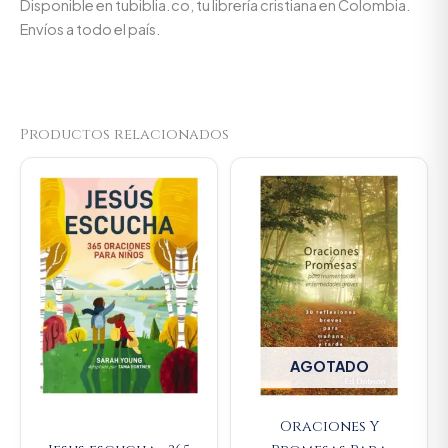
Disponible en tubiblia.co, tu librería cristiana en Colombia.
Envíos a todo el país.
Productos relacionados
Original
Current
price
price
was:
is:
$80.100.
$76.095.
AGOTADO
Oraciones Y