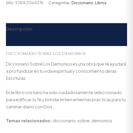
SKU:
9781621364276
Categorías:
Diccionario
,
Libros
Descripción
Valoraciones (0)
Diccionario Sobre Los Demonios
Diccionario Sobre Los Demonios es una obra que te ayudará
a profundizar en tu vida espiritual y conocimiento de las
Escrituras.
Este libro cristiano ha sido cuidadosamente seleccionado
para edificar tu fe y brindarte herramientas prácticas para tu
caminar diario con Dios.
Temas relacionados:
diccionario, sobre, demonios