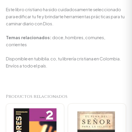
Este libro cristiano ha sido cuidadosamente seleccionado
para edificar tu fe y brindarte herramientas prácticas para tu
caminar diario con Dios.
Temas relacionados:
doce, hombres, comunes,
corrientes
Disponible en tubiblia.co, tu librería cristiana en Colombia.
Envíos a todo el país.
Productos relacionados
Original
Current
Original
Current
price
price
price
price
was:
is:
was:
is:
$89.900.
$85.405.
$66.700.
$63.365.