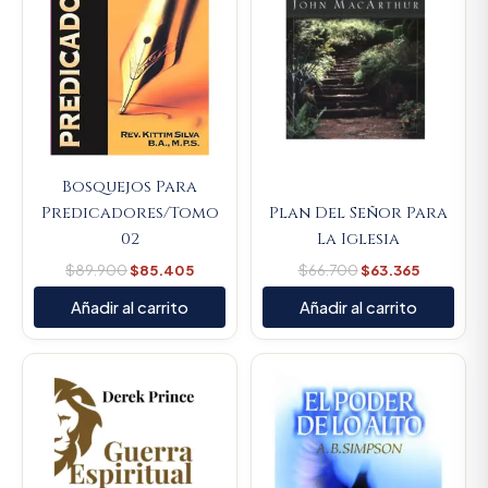
Bosquejos Para
Predicadores/Tomo
Plan Del Señor Para
02
La Iglesia
$
89.900
$
85.405
$
66.700
$
63.365
Añadir al carrito
Añadir al carrito
Original
Current
Original
Current
price
price
price
price
was:
is:
was:
is:
$45.000.
$42.750.
$164.900.
$156.655