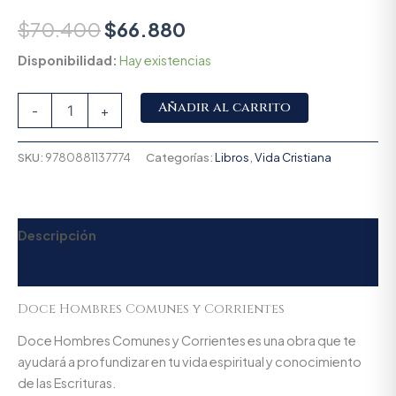
$
70.400
$
66.880
Disponibilidad:
Hay existencias
Alternative:
Añadir al carrito
-
+
SKU:
9780881137774
Categorías:
Libros
,
Vida Cristiana
Descripción
Valoraciones (0)
Doce Hombres Comunes y Corrientes
Doce Hombres Comunes y Corrientes es una obra que te
ayudará a profundizar en tu vida espiritual y conocimiento
de las Escrituras.