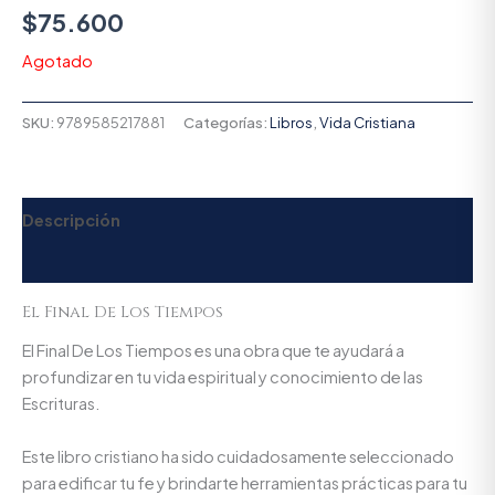
$
75.600
Agotado
SKU:
9789585217881
Categorías:
Libros
,
Vida Cristiana
Descripción
Valoraciones (0)
El Final De Los Tiempos
El Final De Los Tiempos es una obra que te ayudará a
profundizar en tu vida espiritual y conocimiento de las
Escrituras.
Este libro cristiano ha sido cuidadosamente seleccionado
para edificar tu fe y brindarte herramientas prácticas para tu