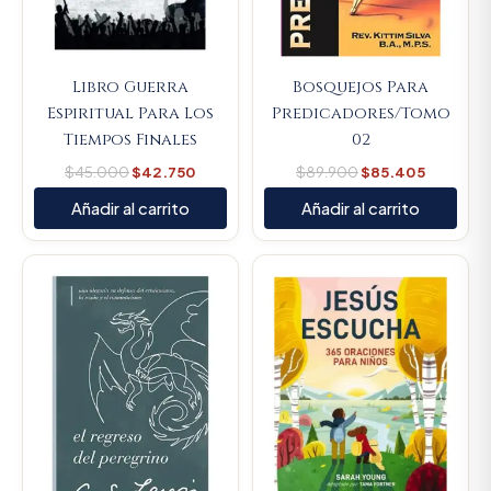
Libro Guerra
Bosquejos Para
Espiritual Para Los
Predicadores/Tomo
Tiempos Finales
02
$
45.000
$
42.750
$
89.900
$
85.405
Añadir al carrito
Añadir al carrito
Original
Current
Original
Current
price
price
price
price
was:
is:
was:
is:
$74.100.
$70.395.
$80.100.
$76.095.