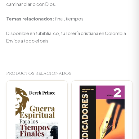
caminar diario con Dios.
Temas relacionados:
final, tiempos
Disponible en tubiblia.co, tu librería cristiana en Colombia.
Envíos a todo el país.
Productos relacionados
Original
Current
Original
Current
price
price
price
price
was:
is:
was:
is:
$45.000.
$42.750.
$89.900.
$85.405