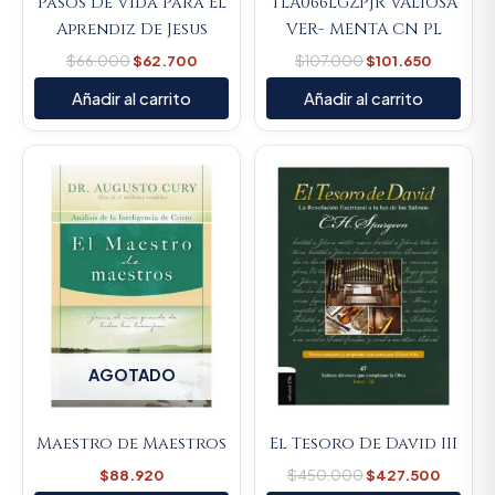
Pasos De Vida Para El
TLA066LGZPJR VALIOSA
Aprendiz De Jesus
VER- MENTA CN PL
$
66.000
$
62.700
$
107.000
$
101.650
Añadir al carrito
Añadir al carrito
Original
Curren
price
price
was:
is:
$450.000.
$427.5
AGOTADO
Maestro de Maestros
El Tesoro De David III
$
88.920
$
450.000
$
427.500