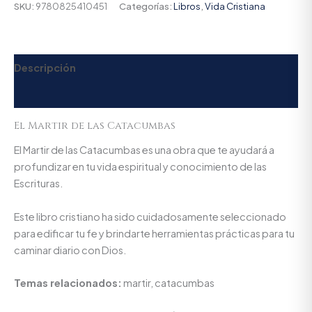
SKU:
9780825410451
Categorías:
Libros
,
Vida Cristiana
Descripción
Valoraciones (0)
El Martir de las Catacumbas
El Martir de las Catacumbas es una obra que te ayudará a
profundizar en tu vida espiritual y conocimiento de las
Escrituras.
Este libro cristiano ha sido cuidadosamente seleccionado
para edificar tu fe y brindarte herramientas prácticas para tu
caminar diario con Dios.
Temas relacionados:
martir, catacumbas