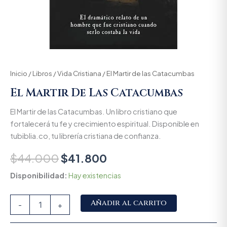
Inicio
/
Libros
/
Vida Cristiana
/ El Martir de las Catacumbas
El Martir De Las Catacumbas
El Martir de las Catacumbas. Un libro cristiano que
fortalecerá tu fe y crecimiento espiritual. Disponible en
tubiblia.co, tu librería cristiana de confianza.
$
44.000
$
41.800
Disponibilidad:
Hay existencias
Alternative:
Añadir al carrito
-
+