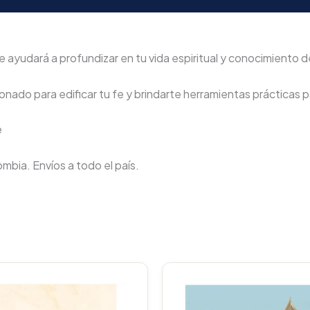
 ayudará a profundizar en tu vida espiritual y conocimiento de
nado para edificar tu fe y brindarte herramientas prácticas pa
e
lombia. Envíos a todo el país.
Original
Current
Original
price
price
price
p
was:
is:
was:
i
$64.800.
$61.560.
$66.000.