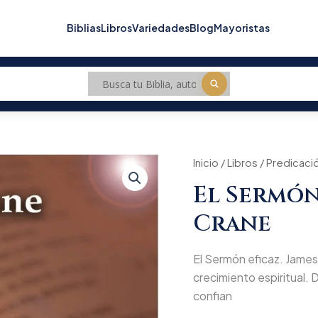
Biblias
Libros
Variedades
Blog
Mayoristas
El
Inicio
/
Libros
/
Predicaci
Origin
Sermón
El Sermón 
eficaz.
price
James
Crane
D.
was:
Crane
cantidad
$53.3
El Sermón eficaz. James 
crecimiento espiritual. D
confian