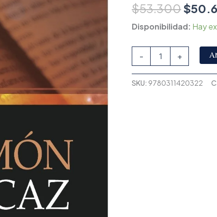
$
53.300
$
50.
Disponibilidad:
Hay ex
A
-
+
SKU:
9780311420322
C