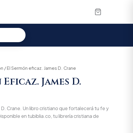
ón
al
/ El Sermón eficaz. James D. Crane
Current
Eficaz. James D.
price
is:
00.
$50.635.
D. Crane. Un libro cristiano que fortalecerá tu fe y
isponible en tubiblia.co, tu librería cristiana de