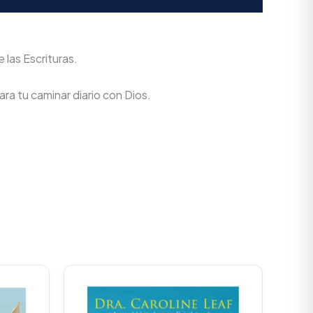
 las Escrituras.
ra tu caminar diario con Dios.
Current
Original
Current
rice
price
price
s:
was:
is:
$62.700.
$79.000.
$75.050.