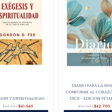
Diario para la mu
conforme al coraz
esis y espiritualidad
Dios – Edición péta
$
64.800
$
61.560
$
66.000
$
62.700