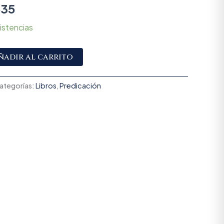
635
istencias
Alternative:
ñadir al carrito
ategorías:
Libros
,
Predicación