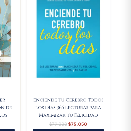
jer
Enciende tu Cerebro Todos
ón de
los Días 365 Lecturas para
los
Maximizar tu Felicidad
$
79.000
$
75.050