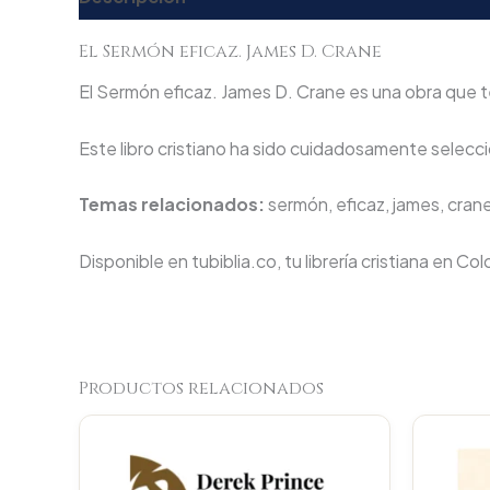
El Sermón eficaz. James D. Crane
El Sermón eficaz. James D. Crane es una obra que te
Este libro cristiano ha sido cuidadosamente seleccio
Temas relacionados:
sermón, eficaz, james, cran
Disponible en tubiblia.co, tu librería cristiana en Co
Productos relacionados
Original
Current
price
price
was:
is:
$45.000.
$42.750.