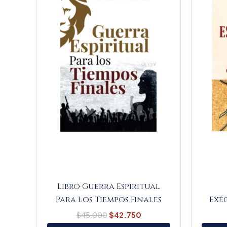
Libro Guerra Espiritual
Para Los Tiempos Finales
Exég
$
45.000
$
42.750