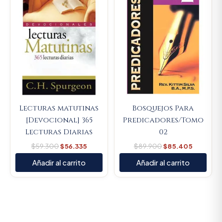
$59.300.
$56.335.
$89.900.
$85.405
Lecturas matutinas
Bosquejos Para
[Devocional] 365
Predicadores/Tomo
Lecturas Diarias
02
$
59.300
$
56.335
$
89.900
$
85.405
Añadir al carrito
Añadir al carrito