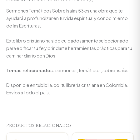
Sermones Temáticos Sobre Isaías 53 es una obra que te
ayudará a profundizar en tu vida espiritual y conocimiento
de las Escrituras.
Este libro cristiano ha sido cuidadosamente seleccionado
para edificar tu fe y brindarte herramientas prácticas para tu
caminar diario con Dios.
Temas relacionados:
sermones, temáticos, sobre, isaías
Disponible en tubiblia.co, tu librería cristiana en Colombia.
Envíos a todo el país.
Productos relacionados
Original
Current
Original
Current