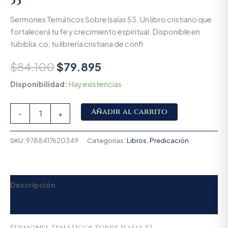
53
Sermones Temáticos Sobre Isaías 53. Un libro cristiano que
fortalecerá tu fe y crecimiento espiritual. Disponible en
tubiblia.co, tu librería cristiana de confi
$
84.100
$
79.895
Disponibilidad:
Hay existencias
Alternative:
Añadir al carrito
-
+
SKU:
9788417620349
Categorías:
Libros
,
Predicación
Descripción
Valoraciones (0)
Sermones Temáticos Sobre Isaías 53