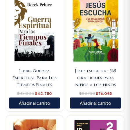
price
price
price
price
was:
is:
was:
is:
$45.000.
$42.750.
$80.100.
$76.095.
Libro Guerra
Jesus escucha : 365
Espiritual Para Los
oraciones para
Tiempos Finales
niños a los niños
$
45.000
$
42.750
$
80.100
$
76.095
Añadir al carrito
Añadir al carrito
Original
Current
Original
Current
price
price
price
price
was:
is:
was:
is: