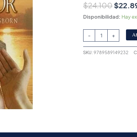
$
24.100
$
22.8
Disponibilidad:
Hay ex
A
-
+
SKU:
9789589149232
C