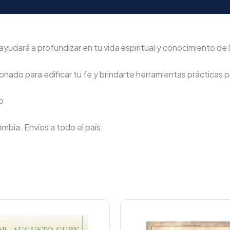
ayudará a profundizar en tu vida espiritual y conocimiento de l
nado para edificar tu fe y brindarte herramientas prácticas pa
ro
lombia. Envíos a todo el país.
Original
C
price
p
was:
i