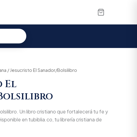
al
iana
Current
/ Jesucristo El Sanador/Bolsilibro
o El
price
olsilibro
is:
00.
$22.895.
silibro. Un libro cristiano que fortalecerá tu fe y
isponible en tubiblia.co, tu librería cristiana de