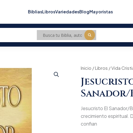
Biblias
Libros
Variedades
Blog
Mayoristas
Jesucristo
Inicio
/
Libros
/
Origin
Vida Crist
El
Jesucrist
Sanador/Bolsilibro
price
cantidad
Sanador/B
was:
$24.1
Jesucristo El Sanador/Bol
crecimiento espiritual. D
confian