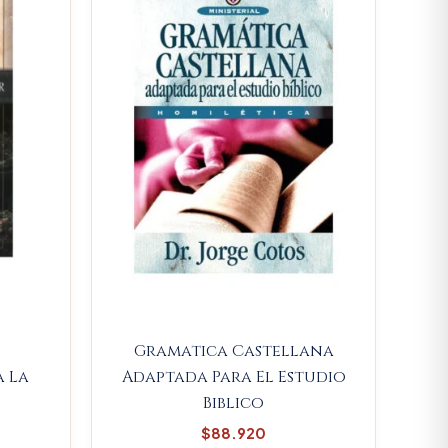
63.365.
Gramatica Castellana
a La
Adaptada Para El Estudio
Biblico
$
88.920