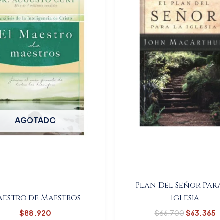
$66.700.
$
AGOTADO
Plan Del Señor Par
estro de Maestros
Iglesia
$
88.920
$
66.700
$
63.365