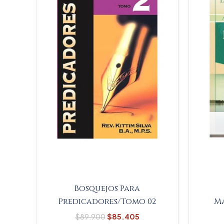
$89.900.
$85.405.
Bosquejos Para
Predicadores/Tomo 02
Ma
$
89.900
$
85.405