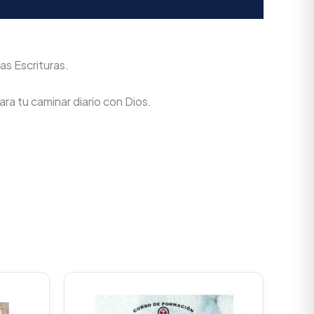
as Escrituras.
ra tu caminar diario con Dios.
urrent
rice
s: