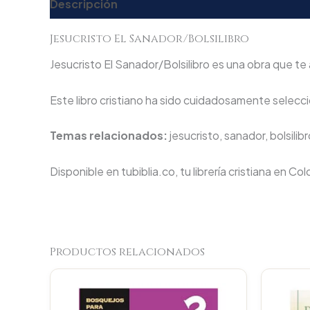
Descripción
Valoraciones (0)
Jesucristo El Sanador/Bolsilibro
Jesucristo El Sanador/Bolsilibro es una obra que te 
Este libro cristiano ha sido cuidadosamente seleccio
Temas relacionados:
jesucristo, sanador, bolsilib
Disponible en tubiblia.co, tu librería cristiana en Co
Productos relacionados
Original
Current
price
price
was:
is: