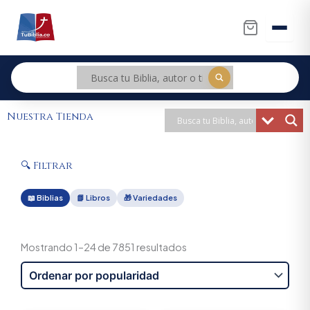
Ir
al
contenido
Nuestra Tienda
🔍 Filtrar
📖 Biblias
📗 Libros
🎁 Variedades
Sorted
by
Mostrando 1–24 de 7851 resultados
popularity