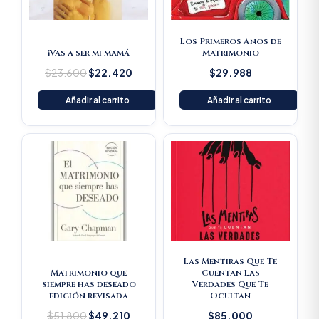
Los Primeros Años de
¡Vas a ser mi mamá
Matrimonio
$
23.600
$
22.420
$
29.988
Añadir al carrito
Añadir al carrito
Original
Current
price
price
was:
is:
$51.800.
$49.210.
Las Mentiras Que Te
Matrimonio que
Cuentan Las
siempre has deseado
Verdades Que Te
edición revisada
Ocultan
$
51.800
$
49.210
$
85.000