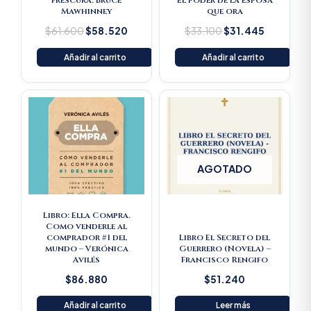
frescura. Bruce
El poder de la esposa
Mawhinney
que ora
$
61.600
$
58.520
$
33.100
$
31.445
Añadir al carrito
Añadir al carrito
AGOTADO
Libro: Ella Compra.
Como venderle al
comprador #1 del
Libro El Secreto del
mundo – Verónica
Guerrero (Novela) –
Avilés
Francisco Rengifo
$
86.880
$
51.240
Añadir al carrito
Leer más