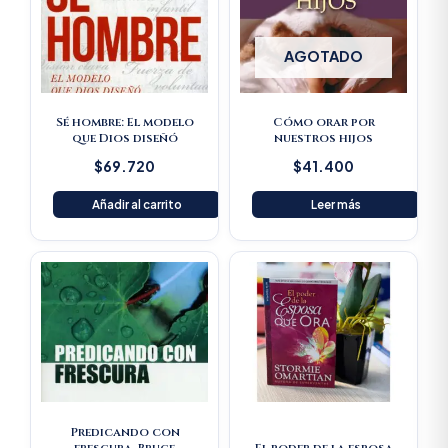
AGOTADO
Sé hombre: El modelo
Cómo orar por
que Dios diseñó
nuestros hijos
$
69.720
$
41.400
Añadir al carrito
Leer más
Original
Current
Original
Current
price
price
price
price
was:
is:
was:
is:
$61.600.
$58.520.
$33.100.
$31.445.
Predicando con