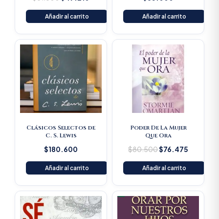
Añadir al carrito
Añadir al carrito
Original
Current
price
price
was:
is:
$80.500.
$76.475
Clásicos Selectos de
Poder De La Mujer
C. S. Lewis
Que Ora
$
180.600
$
80.500
$
76.475
Añadir al carrito
Añadir al carrito