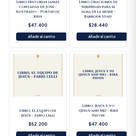
Libro Historias jamás
Libro Oraciones de
contadas de José –
serenidad para el
Ilustrado – Portavoz
alma de la mujer –
Kids
Barbour Staff
$
47.400
$
28.440
Añadir al carrito
Añadir al carrito
Libro, Jesús y yo
Libro, El Equipo de
(Jesus and Me) – Kike
Jesús – Fabio Lelli
Pavon
$
52.200
$
47.400
Añadir al carrito
Añadir al carrito