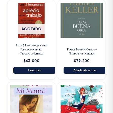
AGOTADO
Los 5 Lenguajes del
Aprecio en el
Toda Buena Obra –
Trabajo/Libro
Timothy Keller
$
63.000
$
79.200
Leer más
Añadir al carrito
Original
Current
price
price
was:
is:
$23.600.
$22.420.