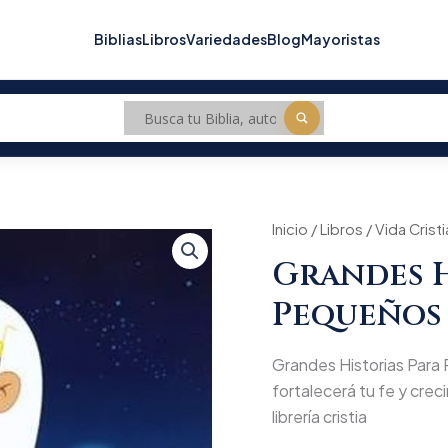
Biblias
Libros
Variedades
Blog
Mayoristas
Grandes
Inicio
/
Libros
Origina
/
Vida Crist
Historias
Grandes H
Para
price
Pequeños
Pequeños 
Lectores/José
was:
cantidad
$5.400
Grandes Historias Para 
fortalecerá tu fe y creci
librería cristia