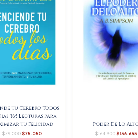
$79.000.
$75.050.
$164.900
nde tu Cerebro Todos
Días 365 Lecturas para
imizar tu Felicidad
Poder De Lo Alt
$
79.000
$
75.050
$
164.900
$
156.655