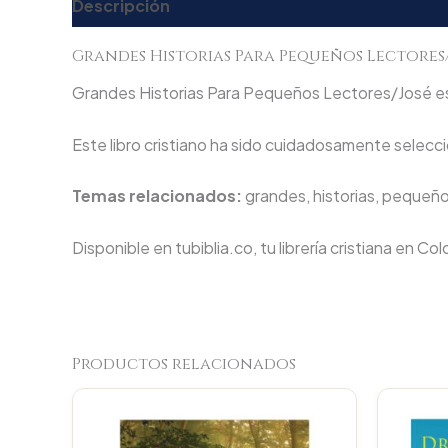
Descripción
Valoraciones (0)
Grandes Historias Para Pequeños Lectores
Grandes Historias Para Pequeños Lectores/José es u
Este libro cristiano ha sido cuidadosamente seleccio
Temas relacionados:
grandes, historias, pequeños
Disponible en tubiblia.co, tu librería cristiana en Co
Productos relacionados