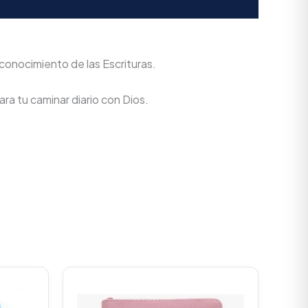
conocimiento de las Escrituras.
ra tu caminar diario con Dios.
Current
Original
Current
price
price
price
is:
was:
is: