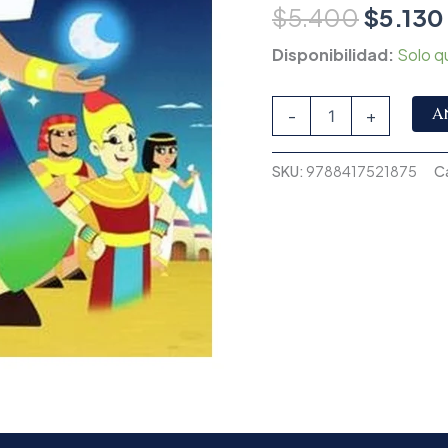
$
5.400
$
5.130
Disponibilidad:
Solo q
A
-
+
SKU:
9788417521875
C