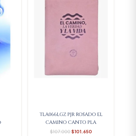
.
$156.655.
$107.000.
$101.650.
TLA066LGZ PJR ROSADO EL
o
CAMINO CANTO PLA
$
107.000
$
101.650