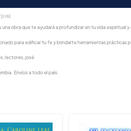
/José
na obra que te ayudará a profundizar en tu vida espiritual y 
nado para edificar tu fe y brindarte herramientas prácticas pa
, lectores, josé
lombia. Envíos a todo el país.
Original
Current
Original
price
price
price
was:
is:
was: