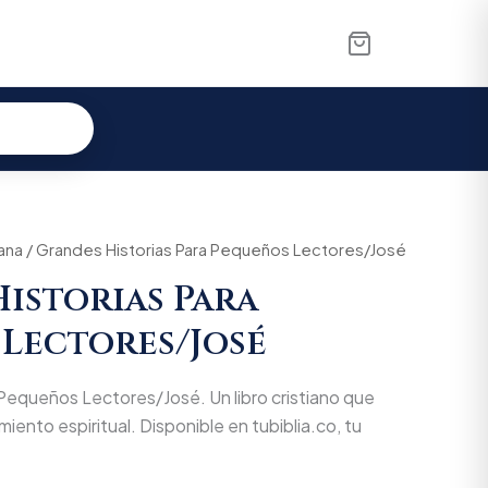
l
iana
Current
/ Grandes Historias Para Pequeños Lectores/José
istorias Para
price
Lectores/José
is:
.
$5.130.
Pequeños Lectores/José. Un libro cristiano que
miento espiritual. Disponible en tubiblia.co, tu