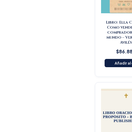
Libro: Ella 
Como vende
comprador 
mundo – Ve
Avilé
$
86.8
Añadir al