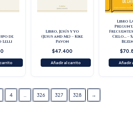
Libro L
Pregunt
Libro, Jesús y yo
Frecuentes
uipo de
(Jesus and Me) – Kike
Cielo… – 
o Lelli
Pavon
Beze
00
$
47.400
$
70.
 carrito
Añadir al carrito
Añadir a
4
…
326
327
328
→