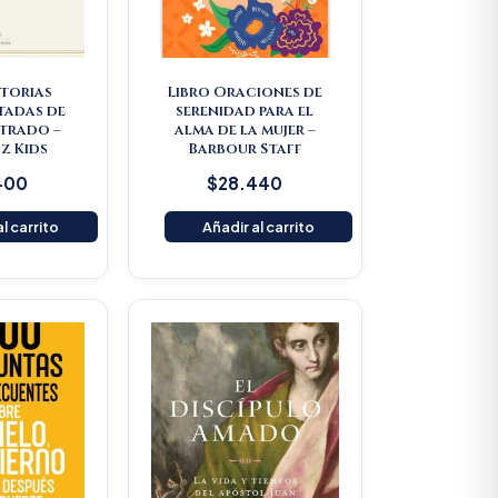
storias
Libro Oraciones de
tadas de
serenidad para el
strado –
alma de la mujer –
z Kids
Barbour Staff
400
$
28.440
l carrito
Añadir al carrito