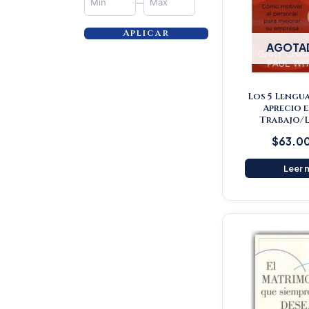
—
Aplicar
AGOTA
Los 5 Lengua
Aprecio e
Trabajo/L
$
63.0
Leer 
Or
pr
wa
$5