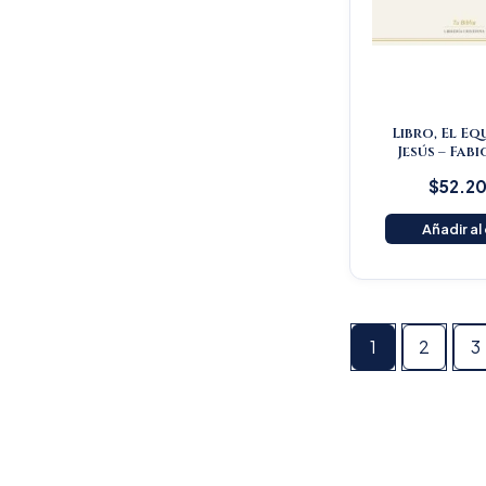
Libro, El Eq
Jesús – Fabi
$
52.2
Añadir al
1
2
3