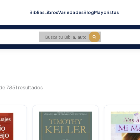
Biblias
Libros
Variedades
Blog
Mayoristas
Sorted
by
de 7851 resultados
popularity
O
p
w
$