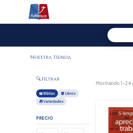
Ir
al
contenido
Nuestra Tienda
🔍 Filtrar
Mostrando 1–24 
📖 Biblias
📗 Libros
🎁 Variedades
PRECIO