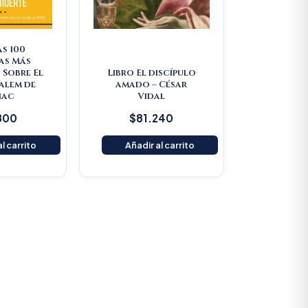
as 100
as Más
 Sobre El
Libro El discípulo
Salem de
amado – César
nac
Vidal
800
$
81.240
l carrito
Añadir al carrito