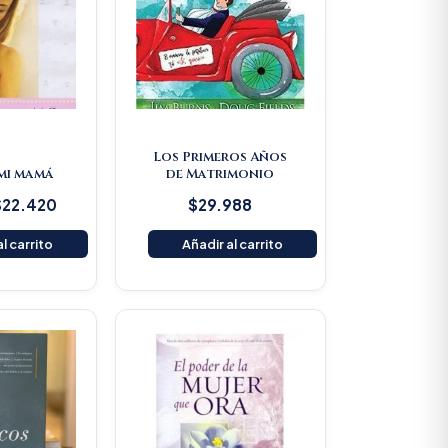
Los Primeros Años
 mi mamá
de Matrimonio
$
22.420
$
29.988
l carrito
Añadir al carrito
Original
Current
price
price
was:
is:
$80.500.
$76.475.