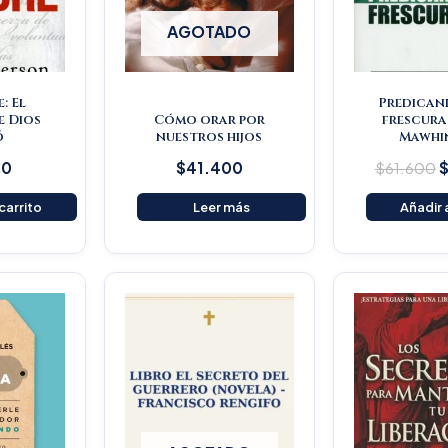
AGOTADO
: El
Predican
e Dios
Cómo orar por
frescura
ó
nuestros hijos
Mawhi
20
$
41.400
$
61.600
 carrito
Leer más
Añadir a