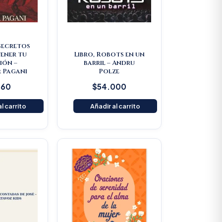
 secretos
ener tu
Libro, Robots en un
ión –
barril – Andru
 Pagani
Polze
160
$
54.000
l carrito
Añadir al carrito