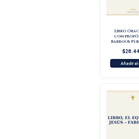
Libro Orac
con propós
Barbour Pub
$
28.4
Añadir al