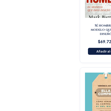
Sé hombre
modelo qu
diseñ
$
69.7
Añadir al