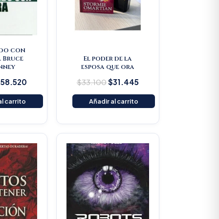
do con
. Bruce
El poder de la
nney
esposa que ora
$
58.520
$
33.100
$
31.445
l carrito
Añadir al carrito