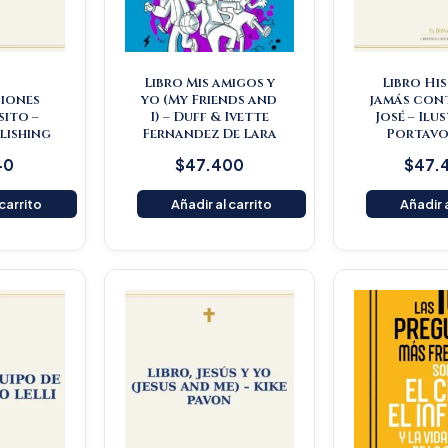
Libro Mis amigos y
Libro Hi
iones
yo (My Friends and
jamás con
ito –
I) – Duff & Ivette
José – Ilu
lishing
Fernandez De Lara
Portavo
40
$
47.400
$
47.
 carrito
Añadir al carrito
Añadir a