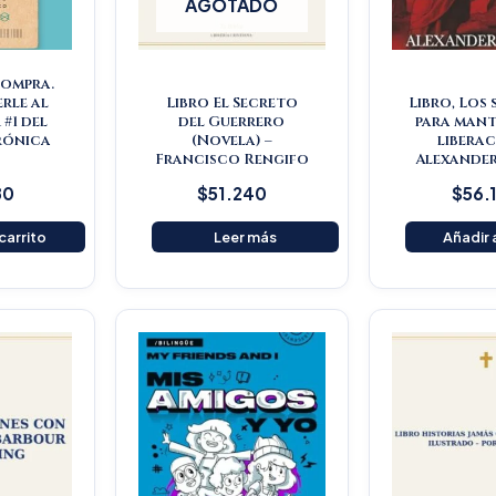
AGOTADO
Compra.
rle al
Libro El Secreto
Libro, Los
#1 del
del Guerrero
para mant
rónica
(Novela) –
liberac
s
Francisco Rengifo
Alexander
80
$
51.240
$
56.
 carrito
Leer más
Añadir a