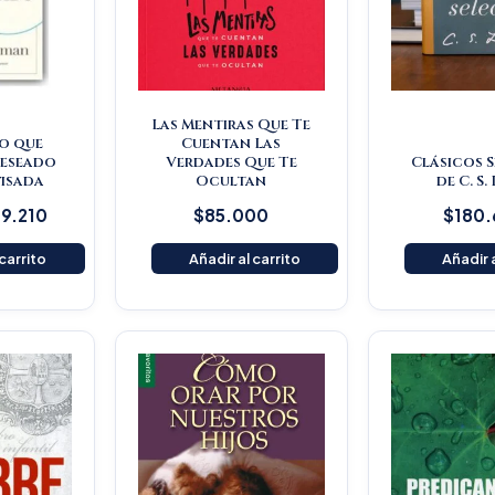
Las Mentiras Que Te
o que
Cuentan Las
deseado
Verdades Que Te
Clásicos 
visada
Ocultan
de C. S.
9.210
$
85.000
$
180
 carrito
Añadir al carrito
Añadir a
O
p
w
$