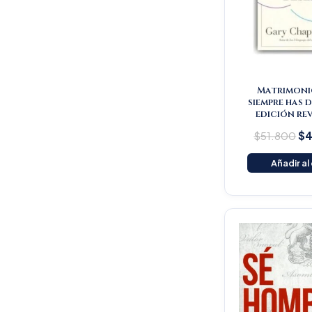
Matrimoni
siempre has 
edición re
$
51.800
$
4
Añadir al