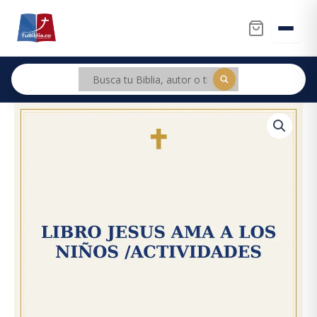
Ir
al
contenido
libro
Jesus
ama
a
los
niños
/Actividades
cantidad