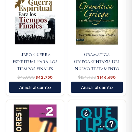
Libro Guerra
Gramatica
Espiritual Para Los
Griega/Sintaxis Del
Tiempos Finales
Nuevo Testamento
$
45.000
$
42.750
$
154.400
$
146.680
Añadir al carrito
Añadir al carrito
Original
Current
Original
Current
price
price
price
price
was:
is:
was:
is:
$89.900.
$85.405.
$59.800.
$56.810.