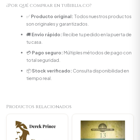
¿Por qué comprar en tuBiblia.co?
✅
Producto original:
Todos nuestros productos
son originales y garantizados.
🚚
Envío rápido:
Recibe tu pedido en la puerta de
tu casa.
💳
Pago seguro:
Múltiples métodos de pago con
total seguridad.
📦
Stock verificado:
Consulta disponibilidad en
tiempo real.
Productos relacionados
Original
Current
Original
Current
price
price
price
price
was:
is:
was:
is:
$45.000.
$42.750.
$154.400.
$146.68