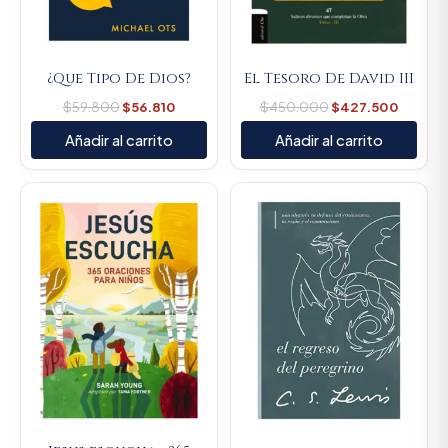
¿Que Tipo De Dios?
El Tesoro De David III
$
59.800
$
56.810
$
450.000
$
427.500
Añadir al carrito
Añadir al carrito
Original
Current
Original
Current
price
price
price
price
was:
is:
was:
is:
$80.100.
$76.095.
$74.100.
$70.395.