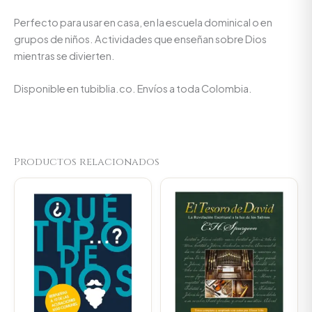
Perfecto para usar en casa, en la escuela dominical o en
grupos de niños. Actividades que enseñan sobre Dios
mientras se divierten.
Disponible en tubiblia.co. Envíos a toda Colombia.
Productos relacionados
Original
Current
Original
Curren
price
price
price
price
was:
is:
was:
is:
$59.800.
$56.810.
$450.000.
$427.5