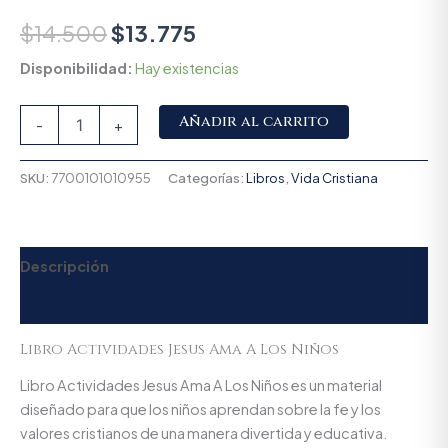
$
14.500
$
13.775
Disponibilidad:
Hay existencias
Alternative:
Añadir al carrito
-
+
SKU:
7700101010955
Categorías:
Libros
,
Vida Cristiana
Descripción
Valoraciones (0)
Libro Actividades Jesus Ama A Los Niños
Libro Actividades Jesus Ama A Los Niños es un material
diseñado para que los niños aprendan sobre la fe y los
valores cristianos de una manera divertida y educativa.