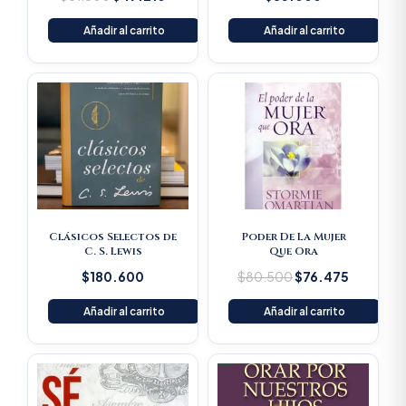
Añadir al carrito
Añadir al carrito
Original
Current
price
price
was:
is:
$80.500.
$76.475
Clásicos Selectos de
Poder De La Mujer
C. S. Lewis
Que Ora
$
180.600
$
80.500
$
76.475
Añadir al carrito
Añadir al carrito