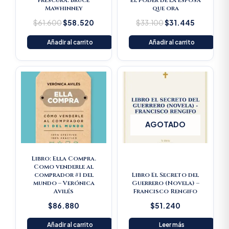
frescura. Bruce
El poder de la esposa
Mawhinney
que ora
$
61.600
$
58.520
$
33.100
$
31.445
Añadir al carrito
Añadir al carrito
AGOTADO
Libro: Ella Compra.
Como venderle al
comprador #1 del
Libro El Secreto del
mundo – Verónica
Guerrero (Novela) –
Avilés
Francisco Rengifo
$
86.880
$
51.240
Añadir al carrito
Leer más