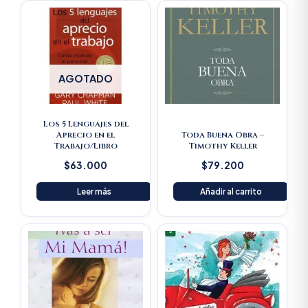
AGOTADO
Los 5 Lenguajes del
Aprecio en el
Toda Buena Obra –
Trabajo/Libro
Timothy Keller
$
63.000
$
79.200
Leer más
Añadir al carrito
Original
Current
price
price
was:
is:
$23.600.
$22.420.