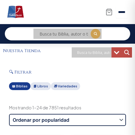
Ir
al
contenido
Nuestra Tienda
🔍 Filtrar
📖 Biblias
📗 Libros
🎁 Variedades
Sorted
by
Mostrando 1–24 de 7851 resultados
popularity