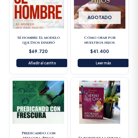
AGOTADO
Sé hombre: El modelo
Cómo orar por
que Dios diseñó
nuestros hijos
$
69.720
$
41.400
Añadir al carrito
Leer más
Original
Current
Original
Current
price
price
price
price
was:
is:
was:
is:
$61.600.
$58.520.
$33.100.
$31.445.
Predicando con