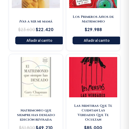
Los Primeros Años de
¡Vas a ser mi mamá
Matrimonio
$
23.600
$
22.420
$
29.988
Añadir al carrito
Añadir al carrito
Original
Current
price
price
was:
is:
$51.800.
$49.210.
Las Mentiras Que Te
Matrimonio que
Cuentan Las
siempre has deseado
Verdades Que Te
edición revisada
Ocultan
$
51.800
$
49.210
$
85.000