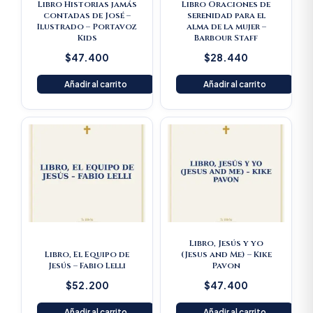
Libro Historias jamás
Libro Oraciones de
contadas de José –
serenidad para el
Ilustrado – Portavoz
alma de la mujer –
Kids
Barbour Staff
$
47.400
$
28.440
Añadir al carrito
Añadir al carrito
Libro, Jesús y yo
Libro, El Equipo de
(Jesus and Me) – Kike
Jesús – Fabio Lelli
Pavon
$
52.200
$
47.400
Añadir al carrito
Añadir al carrito