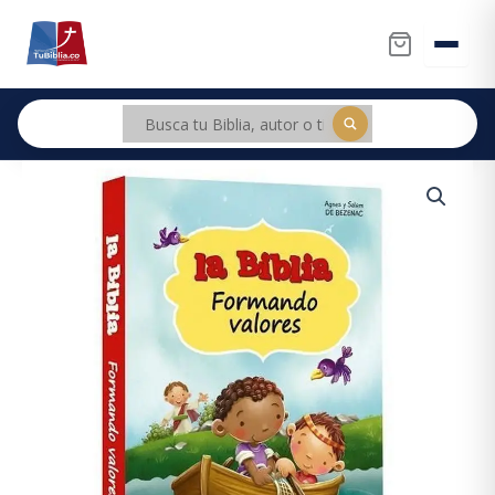
Ir
al
contenido
Biblia
Niños
La
Biblia
formando
valores
cantidad