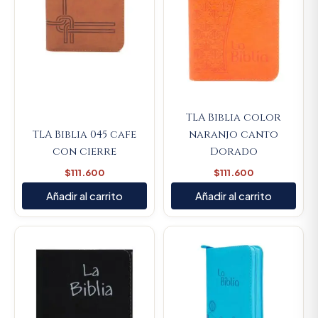
TLA Biblia color
TLA Biblia 045 cafe
naranjo canto
con cierre
Dorado
$
111.600
$
111.600
Añadir al carrito
Añadir al carrito
Original
Current
price
price
was:
is:
$93.000.
$88.350